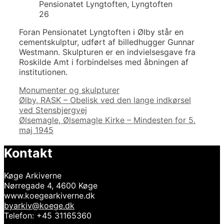
Pensionatet Lyngtoften, Lyngtoften
26
Foran Pensionatet Lyngtoften i Ølby står en
cementskulptur, udført af billedhugger Gunnar
Westmann. Skulpturen er en indvielsesgave fra
Roskilde Amt i forbindelses med åbningen af
institutionen.
Kategorier
Monumenter og skulpturer
Indlægsnavigation
Ølby, RASK – Obelisk ved den lange indkørsel
ved Stensbjergvej
Ølsemagle, Ølsemagle Kirke – Mindesten for 5.
maj 1945
Kontakt
Køge Arkiverne
Nørregade 4, 4600 Køge
www.koegearkiverne.dk
byarkiv@koege.dk
Telefon: +45 31165360