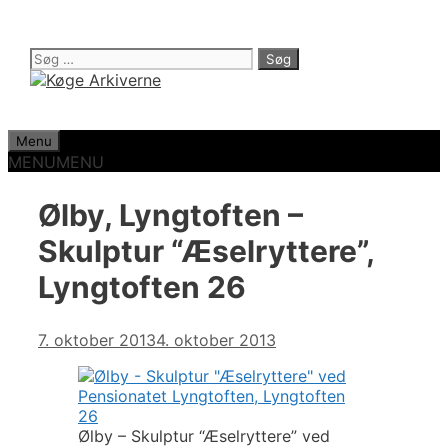
Hop
til
indhold
Søg
efter:
Menu
MENU
MENU
Ølby, Lyngtoften –
Skulptur “Æselryttere”,
Lyngtoften 26
7. oktober 2013
4. oktober 2013
Ølby – Skulptur “Æselryttere” ved