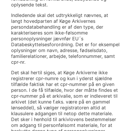
oplysende tekst.
Indledende skal det udtrykkeligt nævnes, at
langt hovedparten af Køge Arkivernes
persondatabehandling er af den type, der
karakteriseres som ikke-følsomme
personoplysninger jævnfør EU´s
Databeskyttelsesforordning. Det er for eksempel
oplysninger om navn, adresse, fødselsdato,
familierelationer, arbejde, telefonnummer, samt
cpr-nr.
Det skal hertil siges, at Køge Arkiverne ikke
registrerer cpr-numre og kun i yderst sjældne
tilfælde faktisk har et cpr-nummer på en given
person. I de få tilfælde, hvor der måtte findes et
cpr-nummer på et arkivalie, som er indleveret til
arkivet (det kunne f.eks. være på en gammel
lønseddel), så vælger registratoren altid at
klausulere adgangen til netop dette materiale.
Det sker i henhold til arkivlovens bestemmelser
om adgang til personfølsomt materiale, for at
beskytte denne type af personoplysninger.