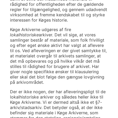
rådighed for offentligheden efter de gældende
regler for tilgængelighed, og gennem udadvendt
virksomhed at fremme kendskabet til og styrke
interessen for Køges historie.
Køge Arkiverne udgøres af fire
lokalhistoriske
arkiver. Det vil sige, at vores
samlinger består af materiale, som folk frivilligt
og efter eget ønske aktivt har valgt at aflevere
til os. Ved afleveringen er der givet samtykke til,
at materialet overgår til arkivets samlinger, at
det må opbevares og på hvilke vilkår det må
stilles til rådighed for brugere af arkivet. Har
giver nogle specifikke ønsker til klausulering
eller skal det blot følge den gængse lovgivning
på arkivområdet.
Der er ikke nogen, der har afleveringspligt til de
lokalhistoriske arkiver og således heller ikke til
Køge Arkiverne. Vi er dermed altså ikke et §7-
arkiv/stadsarkiv. Det betyder også, at der ikke
befinder sig materiale i Køge Arkiverne, som
stammer fra den statslige, regionale/amtslige