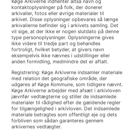
Køge Arkiverne indhenter altså navn og
kontaktoplysninger på folk, der donerer
arkivalier, fotos eller øvrige materialer til
arkivet. Disse oplysninger opbevares så længe
arkivalierne befinder sig i arkivets samling. Det
vil sige, at der ikke er nogen slutdato på denne
type personoplysninger. Oplysningerne gives
ikke videre til tredje part og behandles
fortroligt, hvilket betyder, at givers navn
eksempelvis ikke nævnes i udstillinger eller
anden formidling, medmindre det er aftalt.
Registrering: Køge Arkiverne indsamler materiale
med relation det geografiske område, der
udgøres af Køge Kommune, som tidligere nævnt.
Køge Arkiverne arbejder med afsæt i arkivloven
jævnfør vedtægterne og stiller de indsamlede
materialer til rådighed efter de gældende regler
for tilgængelighed i arkivloven. Det indsamlede
materiale betragtes som offentligt eje og dets
forbliven som sådan garanteres gennem
arkivernes vedtægter.