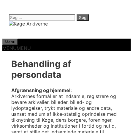
Hop
til
indhold
Søg
efter:
Menu
MENU
MENU
Behandling af
persondata
Afgrænsning og hjemmel:
Arkivernes formål er at indsamle, registrere og
bevare arkivalier, billeder, billed- og
lydoptagelser, trykt materiale og andre data,
uanset medium af ikke-statslig oprindelse med
tilknytning til Køge, dens borgere, foreninger,
virksomheder og institutioner i fortid og nutid,
samt at stille det indsamlede materiale til