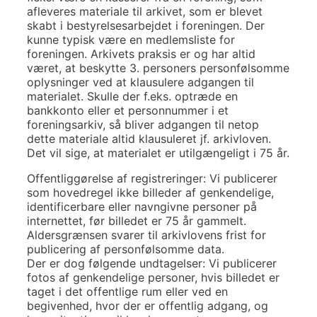
afleveres materiale til arkivet, som er blevet
skabt i bestyrelsesarbejdet i foreningen. Der
kunne typisk være en medlemsliste for
foreningen. Arkivets praksis er og har altid
været, at beskytte 3. personers personfølsomme
oplysninger ved at klausulere adgangen til
materialet. Skulle der f.eks. optræde en
bankkonto eller et personnummer i et
foreningsarkiv, så bliver adgangen til netop
dette materiale altid klausuleret jf. arkivloven.
Det vil sige, at materialet er utilgængeligt i 75 år.
Offentliggørelse af registreringer: Vi publicerer
som hovedregel ikke billeder af genkendelige,
identificerbare eller navngivne personer på
internettet, før billedet er 75 år gammelt.
Aldersgrænsen svarer til arkivlovens frist for
publicering af personfølsomme data.
Der er dog følgende undtagelser: Vi publicerer
fotos af genkendelige personer, hvis billedet er
taget i det offentlige rum eller ved en
begivenhed, hvor der er offentlig adgang, og