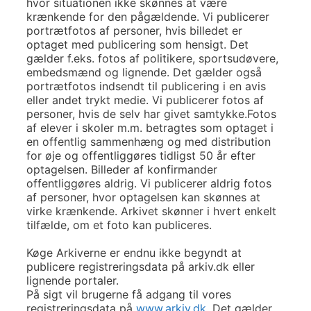
hvor situationen ikke skønnes at være
krænkende for den pågældende. Vi publicerer
portrætfotos af personer, hvis billedet er
optaget med publicering som hensigt. Det
gælder f.eks. fotos af politikere, sportsudøvere,
embedsmænd og lignende. Det gælder også
portrætfotos indsendt til publicering i en avis
eller andet trykt medie. Vi publicerer fotos af
personer, hvis de selv har givet samtykke.Fotos
af elever i skoler m.m. betragtes som optaget i
en offentlig sammenhæng og med distribution
for øje og offentliggøres tidligst 50 år efter
optagelsen. Billeder af konfirmander
offentliggøres aldrig. Vi publicerer aldrig fotos
af personer, hvor optagelsen kan skønnes at
virke krænkende. Arkivet skønner i hvert enkelt
tilfælde, om et foto kan publiceres.
Køge Arkiverne er endnu ikke begyndt at
publicere registreringsdata på arkiv.dk eller
lignende portaler.
På sigt vil brugerne få adgang til vores
registreringsdata på
www.arkiv.dk
. Det gælder