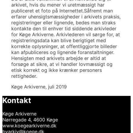
arkivet, hvis du mener vi uretmæssigt har
publiceret et foto på Internettet.Såfremt man
erfarer uhensigtsmæssigheder i arkivets praksis,
registreringer eller lignende, bedes man straks
kontakte den til enhver tid siddende arkivleder
for Køge Arkiverne. Arkivlederen vil sørge for, at
registreringsdata kan blive berigtiget med
korrekte oplysninger, at offentliggjorte billeder
kan afpubliceres og lignende foranstaltninger.
Hensigten med arkivets arbejde er altid at
forsøge at sikre, at vi handler lovmæssigt og
etisk korrekt og ikke krænker personers
rettigheder.
Køge Arkiverne, juli 2019
Kontakt
Køge Arkiverne
Nørregade 4, 4600 Køge
www.koegearkiverne.dk
byarkiv@koege.dk