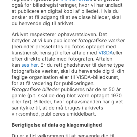
også for billedregistreringer, hvor vi har undladt
at publicere en digital kopi af billedet. Hvis du
ønsker at få adgang til at se disse billeder, skal
du henvende dig til arkivet.
Arkivet respekterer ophavsretsloven. Det
betyder, at vi kun publicerer
fotografiske værker
(herunder pressefotos og fotos optaget med
kunstnerisk hensigt) efter aftale med
VISDA
eller
efter direkte aftale med fotografen. Aftalen
kan
ses her
. Er du rettighedshaver til denne type
fotografiske værker, skal du henvende dig til din
faglige organisation eller til VISDA-billedkunst,
for at få vederlag for publiceringen.
Fotografiske billeder
publiceres når de er 50 år
gamle (p.t. skal de dog blot være optaget 1970
eller før). Billeder, hvor ophavsmanden har givet
samtykke til, at de må bruges i arkivets
virksomhed, publiceres umiddelbart.
Berigtigelse af data og klagemulighed
Du er altid velkommen til at henvende dig til