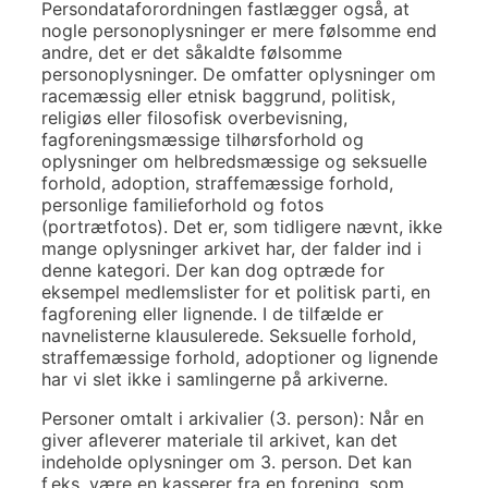
Persondataforordningen fastlægger også, at
nogle personoplysninger er mere følsomme end
andre, det er det såkaldte følsomme
personoplysninger. De omfatter oplysninger om
racemæssig eller etnisk baggrund, politisk,
religiøs eller filosofisk overbevisning,
fagforeningsmæssige tilhørsforhold og
oplysninger om helbredsmæssige og seksuelle
forhold, adoption, straffemæssige forhold,
personlige familieforhold og fotos
(portrætfotos). Det er, som tidligere nævnt, ikke
mange oplysninger arkivet har, der falder ind i
denne kategori. Der kan dog optræde for
eksempel medlemslister for et politisk parti, en
fagforening eller lignende. I de tilfælde er
navnelisterne klausulerede. Seksuelle forhold,
straffemæssige forhold, adoptioner og lignende
har vi slet ikke i samlingerne på arkiverne.
Personer omtalt i arkivalier (3. person): Når en
giver afleverer materiale til arkivet, kan det
indeholde oplysninger om 3. person. Det kan
f.eks. være en kasserer fra en forening, som