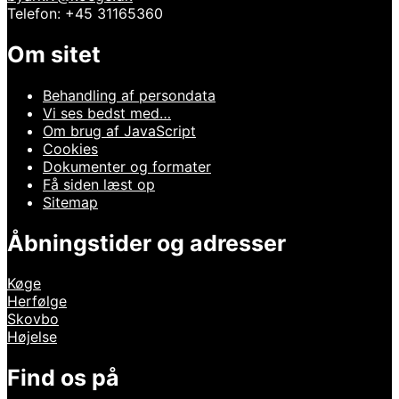
Telefon: +45 31165360
Om sitet
Behandling af persondata
Vi ses bedst med…
Om brug af JavaScript
Cookies
Dokumenter og formater
Få siden læst op
Sitemap
Åbningstider og adresser
Køge
Herfølge
Skovbo
Højelse
Find os på