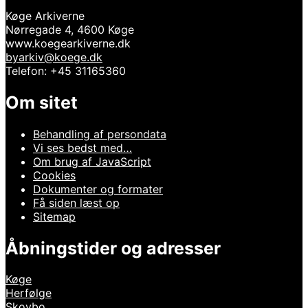
Køge Arkiverne
Nørregade 4, 4600 Køge
www.koegearkiverne.dk
byarkiv@koege.dk
Telefon: +45 31165360
Om sitet
Behandling af persondata
Vi ses bedst med…
Om brug af JavaScript
Cookies
Dokumenter og formater
Få siden læst op
Sitemap
Åbningstider og adresser
Køge
Herfølge
Skovbo