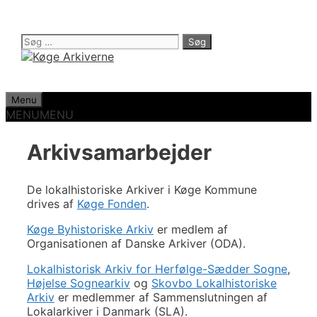
Hop
til
indhold
Søg
efter:
Menu
MENU
MENU
Arkivsamarbejder
De lokalhistoriske Arkiver i Køge Kommune
drives af
Køge Fonden
.
Køge Byhistoriske Arkiv
er medlem af
Organisationen af Danske Arkiver (ODA).
Lokalhistorisk Arkiv for Herfølge-Sædder Sogne
,
Højelse Sognearkiv
og
Skovbo Lokalhistoriske
Arkiv
er medlemmer af Sammenslutningen af
Lokalarkiver i Danmark (SLA).