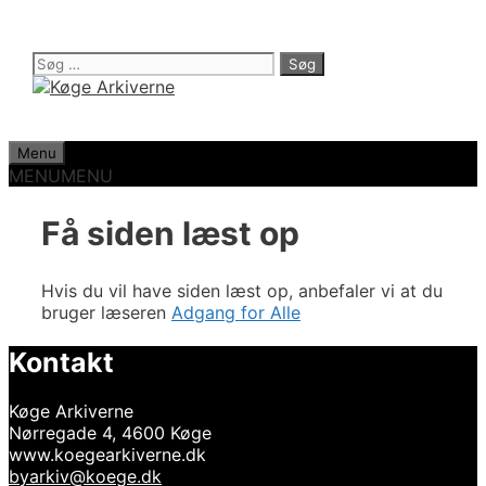
Hop
til
indhold
Søg
efter:
Menu
MENU
MENU
Få siden læst op
Hvis du vil have siden læst op, anbefaler vi at du
bruger læseren
Adgang for Alle
Kontakt
Køge Arkiverne
Nørregade 4, 4600 Køge
www.koegearkiverne.dk
byarkiv@koege.dk