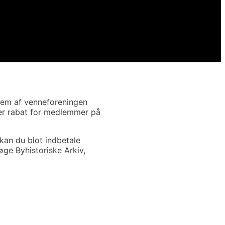
lem af venneforeningen
der rabat for medlemmer på
kan du blot indbetale
øge Byhistoriske Arkiv,