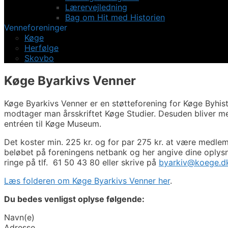
Lærervejledning
Bag om Hit med Historien
Venneforeninger
Køge
Herfølge
Skovbo
Køge Byarkivs Venner
Køge Byarkivs Venner er en støtteforening for Køge Byhi
modtager man årsskriftet Køge Studier. Desuden bliver me
entréen til Køge Museum.
Det koster min. 225 kr. og for par 275 kr. at være medlem
beløbet på foreningens netbank og her angive dine oplysn
ringe på tlf. 61 50 43 80 eller skrive på
byarkiv@koege.d
Læs folderen om Køge Byarkivs Venner her
.
Du bedes venligst oplyse følgende:
Navn(e)
Adresse