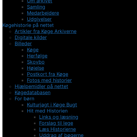
Om arkivet
Samling
Medarbejdere
Udgivelser
Køgehistorie på nettet
Artikler fra Køge Arkiverne
Digitale kilder
Billeder
Køge
Herfølge
Skovbo
Højelse
Postkort fra Køge
Fotos med historier
Hjælpemidler på nettet
Køgedatabasen
For børn
Kulturjagt i Køge Bugt
Hit med Historien
Links og læsning
Forslag til lege
Læs Historierne
Uddrag af bøgerne