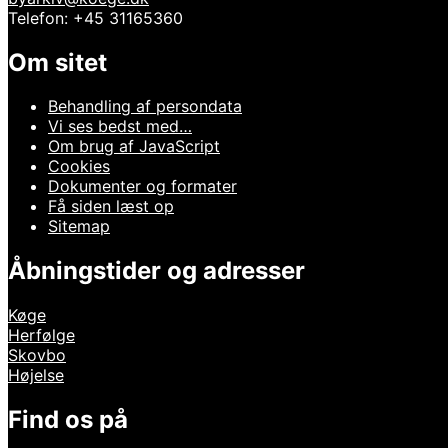
Telefon: +45 31165360
Om sitet
Behandling af persondata
Vi ses bedst med…
Om brug af JavaScript
Cookies
Dokumenter og formater
Få siden læst op
Sitemap
Åbningstider og adresser
Køge
Herfølge
Skovbo
Højelse
Find os på