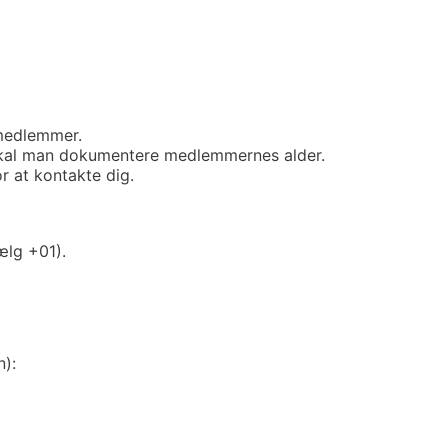
 medlemmer.
r skal man dokumentere medlemmernes alder.
or at kontakte dig.
ælg +01)
.
n):