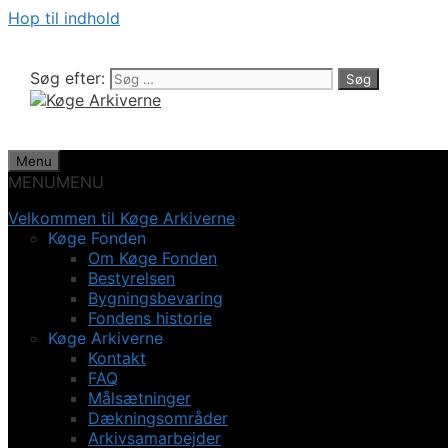
Hop til indhold
Søg efter:
Menu
MENU
MENU
Velkommen til Køge Arkiverne
Køge Fonden
Om Køge Fonden
Bestyrelsen
Bygningsbevaring
Fondens historie
Køge Arkiverne
Kontakt
FAQ
Målsætninger
Dækningsområder
Arkivsamarbejder