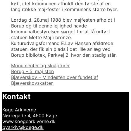
køb, idet kommunen afholdt den første af en
lang række maj-fester i kommunens større byer.
Lørdag d. 28.maj 1988 blev majfesten afholdt i
Borup og til denne lejlighed havde
kommunalbestyrelsen sørget for at få udført
statuen Mette Maj i bronze.
Kulturudvalgsformand E.Lav Hansen afslørede
statuen, der fik sin plads i det lille anlæg ved
Borup bibliotek, Parkvej 2, hvor den stadig står.
Kategorier
Monumenter og skulpturer
Indlægsnavigation
Borup – 5. maj sten
Bjæverskov – Mindesten over fundet af
Bjæverskovskatten
Kontakt
Køge Arkiverne
Nørregade 4, 4600 Køge
www.koegearkiverne.dk
byarkiv@koege.dk