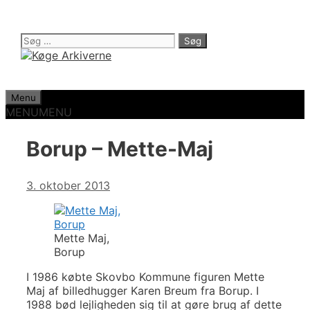
Hop
til
indhold
Søg
efter:
Menu
MENU
MENU
Borup – Mette-Maj
3. oktober 2013
Mette Maj,
Borup
I 1986 købte Skovbo Kommune figuren Mette
Maj af billedhugger Karen Breum fra Borup. I
1988 bød lejligheden sig til at gøre brug af dette