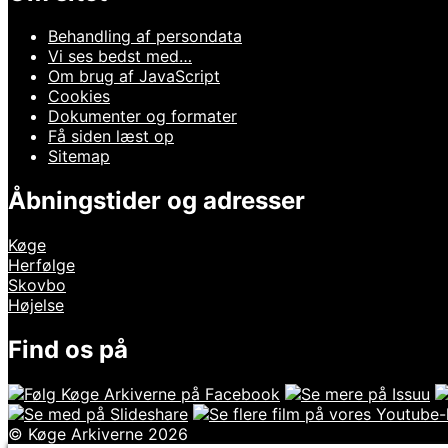
Behandling af persondata
Vi ses bedst med…
Om brug af JavaScript
Cookies
Dokumenter og formater
Få siden læst op
Sitemap
Åbningstider og adresser
Køge
Herfølge
Skovbo
Højelse
Find os på
© Køge Arkiverne 2026