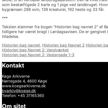
som beskæftigede 2 karle og 1 pige ved landbruget. Hvor s
bygrænsen 288 svin, 139 kreaturer, 192 heste og 33 får.
***
Teksten stammer fra bogen “Historien bag navnet 2” af Bør
tidligere har været bragt i Lørdagsavisen. De er gengivet
tilladelse.
Kategorier
Tags
Historien bag navnet
,
Historien bag Navnet 2
Historien b
Indlægsnavigation
Historien bag Navnet 2: Vandværket
Historien bag Navnet 2: Vestergade 1-3
Kontakt
Køge Arkiverne
Nørregade 4, 4600 Køge
www.koegearkiverne.dk
byarkiv@koege.dk
Telefon: +45 31165360
Om sitet