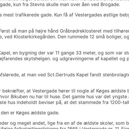
rgade, kun fra Stevns skulle man over åen ved Brogade.
 mest trafikerede gade. Kun få af Vestergades østlige beb
ørst så man på højre hånd Gråbrødreklosteret med tilhøren
de, ved Klosterkirkegården. Den rummede 12 små boliger, o
apel, en bygning der var 11 gange 33 meter, og som var st
vejfarendes skytshelgen. og udgravningerne af kapellet og 
afslørede, at man ved Sct.Gertruds Kapel fandt stenbrolag
 bekræfter, at Vestergade hører til nogle af Køges ældste b
or Bikuben nu har til huse. Det gamle hus var det yngste a
ste hus indeholdt beviser på, at det stammede fra 1200-tall
at den er Køges ældste gade.
er og meget andet, lige fra en af de ældste skoler, som b
 ifølge folketællingslisterne fra 1865 i Vestergade nr. 11. E