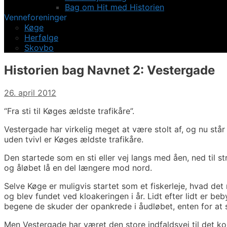
Bag om Hit med Historien
Venneforeninger
Køge
Herfølge
Skovbo
Historien bag Navnet 2: Vestergade
26. april 2012
“Fra sti til Køges ældste trafikåre”.
Vestergade har virkelig meget at være stolt af, og nu står
uden tvivl er Køges ældste trafikåre.
Den startede som en sti eller vej langs med åen, ned til 
og åløbet lå en del længere mod nord.
Selve Køge er muligvis startet som et fiskerleje, hvad det 
og blev fundet ved kloakeringen i år. Lidt efter lidt er 
begene de skuder der opankrede i åudløbet, enten for at sø
Men Vestergade har været den store indfaldsvej til det 