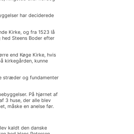
yggelser har deciderede
de Kirke, og fra 1523 lå
g hed Steens Boder efter
ørre end Køge Kirke, hvis
på kirkegården, kunne
te stræder og fundamenter
ebyggelser. På hjørnet af
f 3 huse, der alle blev
et, måske en anelse før.
lev kaldt den danske
jeren hed Hans Petersen,