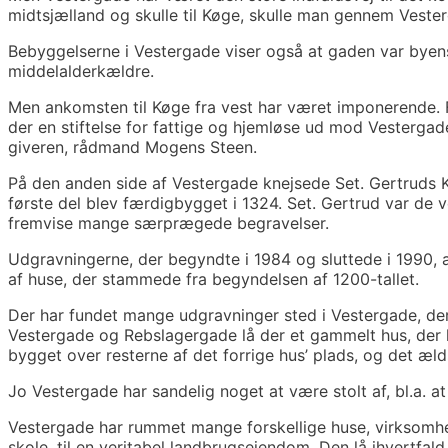
midtsjælland og skulle til Køge, skulle man gennem Veste
Bebyggelserne i Vestergade viser også at gaden var byens
middelalderkældre.
Men ankomsten til Køge fra vest har været imponerende. F
der en stiftelse for fattige og hjemløse ud mod Vesterga
giveren, rådmand Mogens Steen.
På den anden side af Vestergade knejsede Set. Gertruds K
første del blev færdigbygget i 1324. Set. Gertrud var de 
fremvise mange særprægede begravelser.
Udgravningerne, der begyndte i 1984 og sluttede i 1990, 
af huse, der stammede fra begyndelsen af 1200-tallet.
Der har fundet mange udgravninger sted i Vestergade, der
Vestergade og Rebslagergade lå der et gammelt hus, der hv
bygget over resterne af det forrige hus’ plads, og det æld
Jo Vestergade har sandelig noget at være stolt af, bl.a. 
Vestergade har rummet mange forskellige huse, virksomhed
skole, til en veritabel landbrugsejendom. Den lå ihvertfald