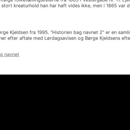
tort kreaturhold han har haft vides ikke, men i 1865 var de
ge Kjeldsen fra 1995. “Historien bag navnet 2” er en samlin
 her efter aftale med Lørdagsavisen og Børge Kjeldsens eft
ag navnet