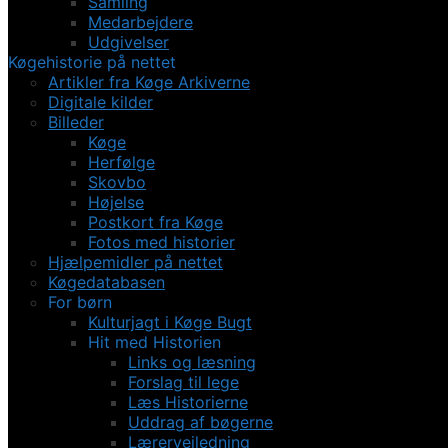
Samling
Medarbejdere
Udgivelser
Køgehistorie på nettet
Artikler fra Køge Arkiverne
Digitale kilder
Billeder
Køge
Herfølge
Skovbo
Højelse
Postkort fra Køge
Fotos med historier
Hjælpemidler på nettet
Køgedatabasen
For børn
Kulturjagt i Køge Bugt
Hit med Historien
Links og læsning
Forslag til lege
Læs Historierne
Uddrag af bøgerne
Lærervejledning