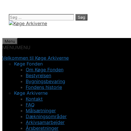
Hop
til
indhold
Søg
efter:
Menu
MENU
MENU
Velkommen til Køge Arkiverne
Køge Fonden
Om Køge Fonden
Bestyrelsen
Bygningsbevaring
Fondens historie
Køge Arkiverne
Kontakt
FAQ
Målsætninger
Dækningsområder
Arkivsamarbejder
Årsberetninger