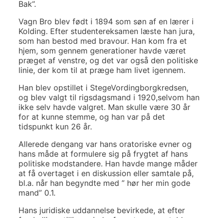
Bak”.
Vagn Bro blev født i 1894 som søn af en lærer i
Kolding. Efter studentereksamen læste han jura,
som han bestod med bravour. Han kom fra et
hjem, som gennem generationer havde været
præget af venstre, og det var også den politiske
linie, der kom til at præge ham livet igennem.
Han blev opstillet i StegeVordingborgkredsen,
og blev valgt til rigsdagsmand i 1920,selvom han
ikke selv havde valgret. Man skulle være 30 år
for at kunne stemme, og han var på det
tidspunkt kun 26 år.
Allerede dengang var hans oratoriske evner og
hans måde at formulere sig på frygtet af hans
politiske modstandere. Han havde mange måder
at få overtaget i en diskussion eller samtale på,
bl.a. når han begyndte med ” hør her min gode
mand” 0.1.
Hans juridiske uddannelse bevirkede, at efter