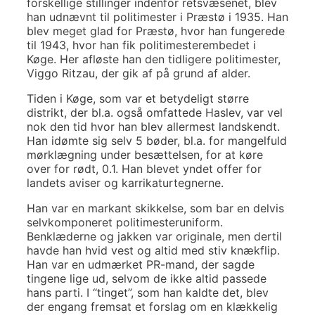
forskellige stillinger indenfor retsvæsenet, blev
han udnævnt til politimester i Præstø i 1935. Han
blev meget glad for Præstø, hvor han fungerede
til 1943, hvor han fik politimesterembedet i
Køge. Her afløste han den tidligere politimester,
Viggo Ritzau, der gik af på grund af alder.
Tiden i Køge, som var et betydeligt større
distrikt, der bl.a. også omfattede Haslev, var vel
nok den tid hvor han blev allermest landskendt.
Han idømte sig selv 5 bøder, bl.a. for mangelfuld
mørklægning under besættelsen, for at køre
over for rødt, 0.1. Han blevet yndet offer for
landets aviser og karrikaturtegnerne.
Han var en markant skikkelse, som bar en delvis
selvkomponeret politimesteruniform.
Benklæderne og jakken var originale, men dertil
havde han hvid vest og altid med stiv knækflip.
Han var en udmærket PR-mand, der sagde
tingene lige ud, selvom de ikke altid passede
hans parti. I “tinget”, som han kaldte det, blev
der engang fremsat et forslag om en klækkelig