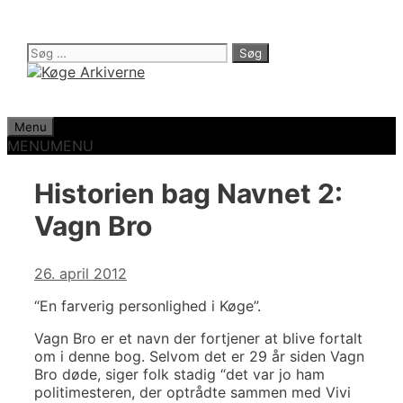
Hop
til
indhold
Søg
efter:
Menu
MENU
MENU
Historien bag Navnet 2:
Vagn Bro
26. april 2012
“En farverig personlighed i Køge”.
Vagn Bro er et navn der fortjener at blive fortalt
om i denne bog. Selvom det er 29 år siden Vagn
Bro døde, siger folk stadig “det var jo ham
politimesteren, der optrådte sammen med Vivi