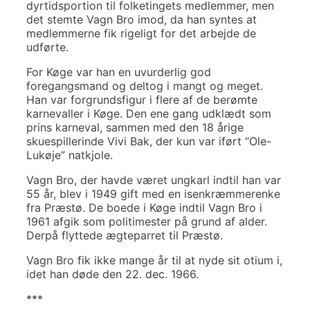
dyrtidsportion til folketingets medlemmer, men
det stemte Vagn Bro imod, da han syntes at
medlemmerne fik rigeligt for det arbejde de
udførte.
For Køge var han en uvurderlig god
foregangsmand og deltog i mangt og meget.
Han var forgrundsfigur i flere af de berømte
karnevaller i Køge. Den ene gang udklædt som
prins karneval, sammen med den 18 årige
skuespillerinde Vivi Bak, der kun var iført “Ole-
Lukøje” natkjole.
Vagn Bro, der havde været ungkarl indtil han var
55 år, blev i 1949 gift med en isenkræmmerenke
fra Præstø. De boede i Køge indtil Vagn Bro i
1961 afgik som politimester på grund af alder.
Derpå flyttede ægteparret til Præstø.
Vagn Bro fik ikke mange år til at nyde sit otium i,
idet han døde den 22. dec. 1966.
***