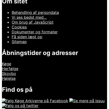
Om sitet
Behandling af persondata
Vi ses bedst med…
Om brug af JavaScript
Cookies
Dokumenter og formater
Få siden læst op
Sitemap
Åbningstider og adresser
Køge
Herfølge
Skovbo
Højelse
Find os på