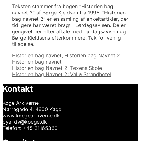
Teksten stammer fra bogen “Historien bag
navnet 2” af Børge Kjeldsen fra 1995. “Historien
bag navnet 2” er en samling af enkeltartikler, der
tidligere har været bragt i Lørdagsavisen. De er
gengivet her efter aftale med Lørdagsavisen og
Børge Kjeldsens efterkommere. Tak for venlig
tilladelse.
Kategorier
Tags
Historien bag navnet
,
Historien bag Navnet 2
Historien bag navnet
Indlægsnavigation
Historien bag Navnet 2: Tøxens Skole
Historien bag Navnet 2: Vallø Strandhotel
Kontakt
Køge Arkiverne
Nørregade 4, 4600 Køge
www.koegearkiverne.dk
byarkiv@koege.dk
Telefon: +45 31165360