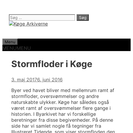
Hop
til
indhold
Søg
efter:
Menu
MENU
MENU
Stormfloder i Køge
3. maj 2017
6. juni 2016
Byer ved havet bliver med mellemrum ramt af
stormfloder, oversvømmelser og andre
naturskabte ulykker. Køge har således også
været ramt af oversvømmelser flere gange i
historien. I Byarkivet har vi forskellige
beretninger fra disse begivenheder. På denne
side har vi samlet nogle få tegninger fra
Illustreret Tidende, som viser stormfloden den