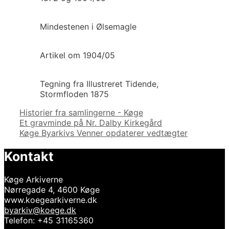
Mindestenen i Ølsemagle
Artikel om 1904/05
Tegning fra Illustreret Tidende,
Stormfloden 1875
Kategorier
Historier fra samlingerne - Køge
Indlægsnavigation
Et gravminde på Nr. Dalby Kirkegård
Køge Byarkivs Venner opdaterer vedtægter
Kontakt
Køge Arkiverne
Nørregade 4, 4600 Køge
www.koegearkiverne.dk
byarkiv@koege.dk
Telefon: +45 31165360