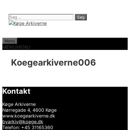
Hop
til
indhold
Søg
efter:
Menu
MENU
MENU
Koegearkiverne006
Kontakt
Køge Arkiverne
Nørregade 4, 4600 Køge
www.koegearkiverne.dk
byarkiv@koege.dk
Telefon: +45 31165360