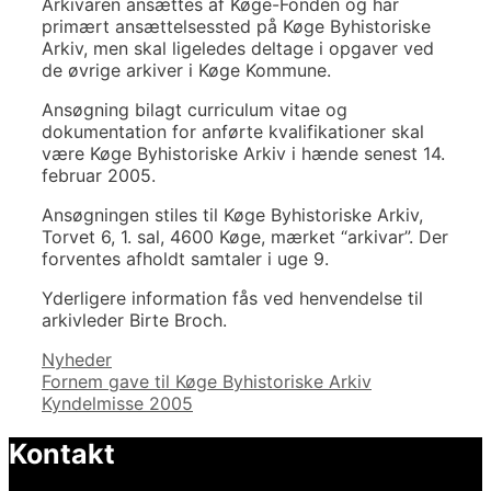
Arkivaren ansættes af Køge-Fonden og har
primært ansættelsessted på Køge Byhistoriske
Arkiv, men skal ligeledes deltage i opgaver ved
de øvrige arkiver i Køge Kommune.
Ansøgning bilagt curriculum vitae og
dokumentation for anførte kvalifikationer skal
være Køge Byhistoriske Arkiv i hænde senest 14.
februar 2005.
Ansøgningen stiles til Køge Byhistoriske Arkiv,
Torvet 6, 1. sal, 4600 Køge, mærket “arkivar”. Der
forventes afholdt samtaler i uge 9.
Yderligere information fås ved henvendelse til
arkivleder Birte Broch.
Kategorier
Nyheder
Indlægsnavigation
Fornem gave til Køge Byhistoriske Arkiv
Kyndelmisse 2005
Kontakt