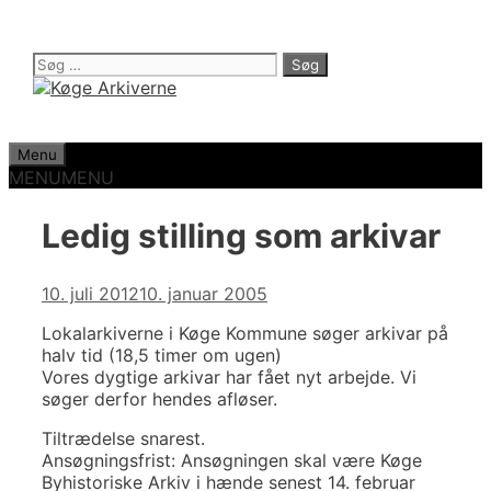
Hop
til
indhold
Søg
efter:
Menu
MENU
MENU
Ledig stilling som arkivar
10. juli 2012
10. januar 2005
Lokalarkiverne i Køge Kommune søger arkivar på
halv tid (18,5 timer om ugen)
Vores dygtige arkivar har fået nyt arbejde. Vi
søger derfor hendes afløser.
Tiltrædelse snarest.
Ansøgningsfrist: Ansøgningen skal være Køge
Byhistoriske Arkiv i hænde senest 14. februar