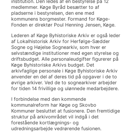
institution. Den ledes af en bestyrelse på 12
medlemmer. Køge Byråd besætter to af
pladserne i bestyrelsen, den ene med
kommunens borgmester. Formand for Køge-
Fonden er direktør Poul Henning Jensen, Køge.
Lederen af Køge Byhistoriske Arkiv er også leder
af Lokalhistorisk Arkiv for Herfølge-Sædder
Sogne og Højelse Sognearkiv, som hver er
selvstændige institutioner med egen styrelse og
driftsbudget. Alle personaleudgifter figurerer på
Køge Byhistoriske Arkivs budget. Det
arkivfaglige personale i Køge Byhistoriske Arkiv
anvender en del af deres tid på opgaver i de to
øvrige arkiver. Ved de to sognearkiver arbejder
for tiden 14 frivillige og ulønnede medarbejdere.
I forbindelse med den kommende
kommunalreform har Køge og Skovbo
Kommuner besluttet at fusionere. Den fremtidige
struktur på arkivområdet vil indgå i det
forestående kortlægnings- og
udredningsarbejde vedrørende fusionen.