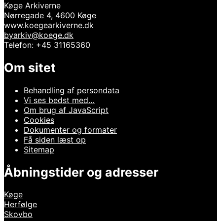
Køge Arkiverne
Nørregade 4, 4600 Køge
www.koegearkiverne.dk
byarkiv@koege.dk
Telefon: +45 31165360
Om sitet
Behandling af persondata
Vi ses bedst med…
Om brug af JavaScript
Cookies
Dokumenter og formater
Få siden læst op
Sitemap
Åbningstider og adresser
Køge
Herfølge
Skovbo