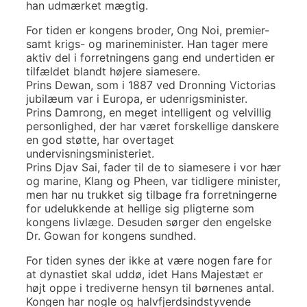
han udmærket mægtig.
For tiden er kongens broder, Ong Noi, premier-
samt krigs- og marineminister. Han tager mere
aktiv del i forretningens gang end undertiden er
tilfældet blandt højere siamesere.
Prins Dewan, som i 1887 ved Dronning Victorias
jubilæum var i Europa, er udenrigsminister.
Prins Damrong, en meget intelligent og velvillig
personlighed, der har været forskellige danskere
en god støtte, har overtaget
undervisningsministeriet.
Prins Djav Sai, fader til de to siamesere i vor hær
og marine, Klang og Pheen, var tidligere minister,
men har nu trukket sig tilbage fra forretningerne
for udelukkende at hellige sig pligterne som
kongens livlæge. Desuden sørger den engelske
Dr. Gowan for kongens sundhed.
For tiden synes der ikke at være nogen fare for
at dynastiet skal uddø, idet Hans Majestæt er
højt oppe i trediverne hensyn til børnenes antal.
Kongen har nogle og halvfjerdsindstyvende