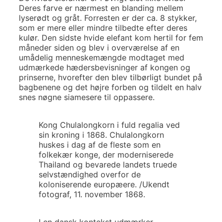
Deres farve er nærmest en blanding mellem
lyserødt og gråt. Forresten er der ca. 8 stykker,
som er mere eller mindre tilbedte efter deres
kulør. Den sidste hvide elefant kom hertil for fem
måneder siden og blev i overværelse af en
umådelig menneskemængde modtaget med
udmærkede hædersbevisninger af kongen og
prinserne, hvorefter den blev tilbørligt bundet på
bagbenene og det højre forben og tildelt en halv
snes nøgne siamesere til oppassere.
Kong Chulalongkorn i fuld regalia ved
sin kroning i 1868. Chulalongkorn
huskes i dag af de fleste som en
folkekær konge, der moderniserede
Thailand og bevarede landets truede
selvstændighed overfor de
koloniserende europæere. /Ukendt
fotograf, 11. november 1868.
I en dansk kontekst udmærker