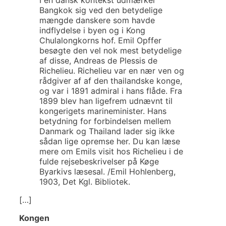
Bangkok sig ved den betydelige
mængde danskere som havde
indflydelse i byen og i Kong
Chulalongkorns hof. Emil Opffer
besøgte den vel nok mest betydelige
af disse, Andreas de Plessis de
Richelieu. Richelieu var en nær ven og
rådgiver af af den thailandske konge,
og var i 1891 admiral i hans flåde. Fra
1899 blev han ligefrem udnævnt til
kongerigets marineminister. Hans
betydning for forbindelsen mellem
Danmark og Thailand lader sig ikke
sådan lige opremse her. Du kan læse
mere om Emils visit hos Richelieu i de
fulde rejsebeskrivelser på Køge
Byarkivs læsesal. /Emil Hohlenberg,
1903, Det Kgl. Bibliotek.
[…]
Kongen