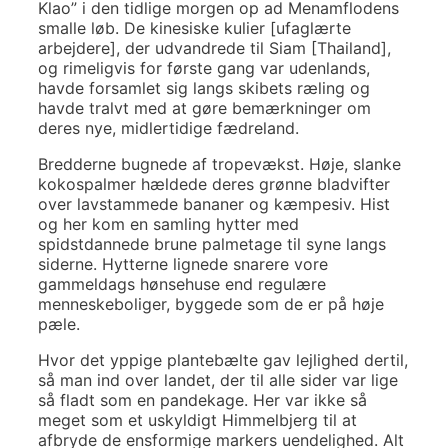
Klao” i den tidlige morgen op ad Menamflodens
smalle løb. De kinesiske kulier [ufaglærte
arbejdere], der udvandrede til Siam [Thailand],
og rimeligvis for første gang var udenlands,
havde forsamlet sig langs skibets ræling og
havde tralvt med at gøre bemærkninger om
deres nye, midlertidige fædreland.
Bredderne bugnede af tropevækst. Høje, slanke
kokospalmer hældede deres grønne bladvifter
over lavstammede bananer og kæmpesiv. Hist
og her kom en samling hytter med
spidstdannede brune palmetage til syne langs
siderne. Hytterne lignede snarere vore
gammeldags hønsehuse end regulære
menneskeboliger, byggede som de er på høje
pæle.
Hvor det yppige plantebælte gav lejlighed dertil,
så man ind over landet, der til alle sider var lige
så fladt som en pandekage. Her var ikke så
meget som et uskyldigt Himmelbjerg til at
afbryde de ensformige markers uendelighed. Alt