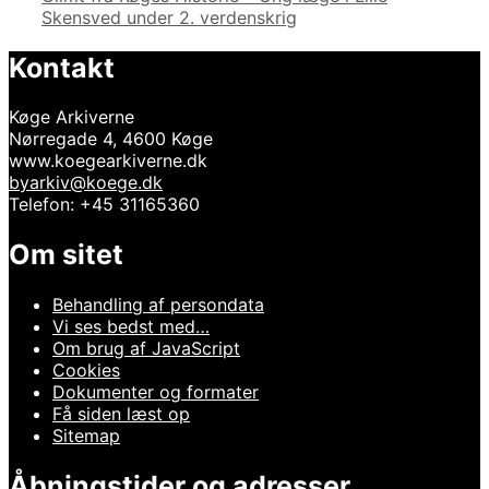
Skensved under 2. verdenskrig
Kontakt
Køge Arkiverne
Nørregade 4, 4600 Køge
www.koegearkiverne.dk
byarkiv@koege.dk
Telefon: +45 31165360
Om sitet
Behandling af persondata
Vi ses bedst med…
Om brug af JavaScript
Cookies
Dokumenter og formater
Få siden læst op
Sitemap
Åbningstider og adresser