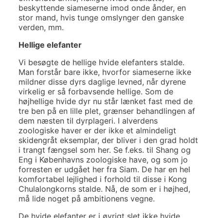
beskyttende siameserne imod onde ånder, en
stor mand, hvis tunge omslynger den ganske
verden, mm.
Hellige elefanter
Vi besøgte de hellige hvide elefanters stalde.
Man forstår bare ikke, hvorfor siameserne ikke
mildner disse dyrs daglige levned, når dyrene
virkelig er så forbavsende hellige. Som de
højhellige hvide dyr nu står lænket fast med de
tre ben på en lille plet, grænser behandlingen af
dem næsten til dyrplageri. I alverdens
zoologiske haver er der ikke et almindeligt
skidengråt eksemplar, der bliver i den grad holdt
i trangt fængsel som her. Se f.eks. til Shang og
Eng i Københavns zoologiske have, og som jo
forresten er udgået her fra Siam. De har en hel
komfortabel lejlighed i forhold til disse i Kong
Chulalongkorns stalde. Nå, de som er i højhed,
må lide noget på ambitionens vegne.
De hvide elefanter er i øvrigt slet ikke hvide.