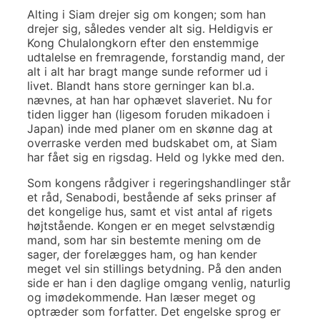
Alting i Siam drejer sig om kongen; som han
drejer sig, således vender alt sig. Heldigvis er
Kong Chulalongkorn efter den enstemmige
udtalelse en fremragende, forstandig mand, der
alt i alt har bragt mange sunde reformer ud i
livet. Blandt hans store gerninger kan bl.a.
nævnes, at han har ophævet slaveriet. Nu for
tiden ligger han (ligesom foruden mikadoen i
Japan) inde med planer om en skønne dag at
overraske verden med budskabet om, at Siam
har fået sig en rigsdag. Held og lykke med den.
Som kongens rådgiver i regeringshandlinger står
et råd, Senabodi, bestående af seks prinser af
det kongelige hus, samt et vist antal af rigets
højtstående. Kongen er en meget selvstændig
mand, som har sin bestemte mening om de
sager, der forelægges ham, og han kender
meget vel sin stillings betydning. På den anden
side er han i den daglige omgang venlig, naturlig
og imødekommende. Han læser meget og
optræder som forfatter. Det engelske sprog er