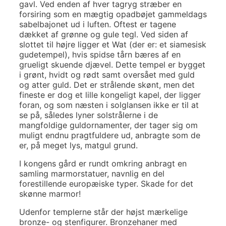
gavl. Ved enden af hver tagryg stræber en
forsiring som en mægtig opadbøjet gammeldags
sabelbajonet ud i luften. Oftest er tagene
dækket af grønne og gule tegl. Ved siden af
slottet til højre ligger et Wat (der er: et siamesisk
gudetempel), hvis spidse tårn bæres af en
grueligt skuende djævel. Dette tempel er bygget
i grønt, hvidt og rødt samt oversået med guld
og atter guld. Det er strålende skønt, men det
fineste er dog et lille kongeligt kapel, der ligger
foran, og som næsten i solglansen ikke er til at
se på, således lyner solstrålerne i de
mangfoldige guldornamenter, der tager sig om
muligt endnu pragtfuldere ud, anbragte som de
er, på meget lys, matgul grund.
I kongens gård er rundt omkring anbragt en
samling marmorstatuer, navnlig en del
forestillende europæiske typer. Skade for det
skønne marmor!
Udenfor templerne står der højst mærkelige
bronze- og stenfigurer. Bronzehaner med