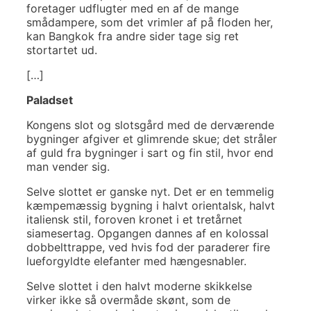
foretager udflugter med en af de mange
smådampere, som det vrimler af på floden her,
kan Bangkok fra andre sider tage sig ret
stortartet ud.
[…]
Paladset
Kongens slot og slotsgård med de derværende
bygninger afgiver et glimrende skue; det stråler
af guld fra bygninger i sart og fin stil, hvor end
man vender sig.
Selve slottet er ganske nyt. Det er en temmelig
kæmpemæssig bygning i halvt orientalsk, halvt
italiensk stil, foroven kronet i et tretårnet
siamesertag. Opgangen dannes af en kolossal
dobbelttrappe, ved hvis fod der paraderer fire
lueforgyldte elefanter med hængesnabler.
Selve slottet i den halvt moderne skikkelse
virker ikke så overmåde skønt, som de