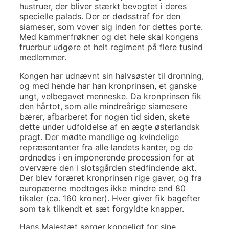
hustruer, der bliver stærkt bevogtet i deres
specielle palads. Der er dødsstraf for den
siameser, som vover sig inden for dettes porte.
Med kammerfrøkner og det hele skal kongens
fruerbur udgøre et helt regiment på flere tusind
medlemmer.
Kongen har udnævnt sin halvsøster til dronning,
og med hende har han kronprinsen, et ganske
ungt, velbegavet menneske. Da kronprinsen fik
den hårtot, som alle mindreårige siamesere
bærer, afbarberet for nogen tid siden, skete
dette under udfoldelse af en ægte østerlandsk
pragt. Der mødte mandlige og kvindelige
repræsentanter fra alle landets kanter, og de
ordnedes i en imponerende procession for at
overvære den i slotsgården stedfindende akt.
Der blev foræret kronprinsen rige gaver, og fra
europæerne modtoges ikke mindre end 80
tikaler (ca. 160 kroner). Hver giver fik bagefter
som tak tilkendt et sæt forgyldte knapper.
Hans Majestæt sørger kongeligt for sine