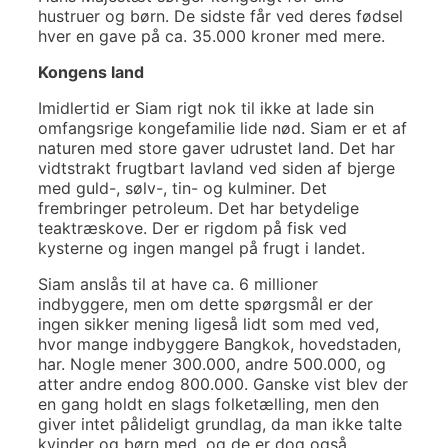
hustruer og børn. De sidste får ved deres fødsel
hver en gave på ca. 35.000 kroner med mere.
Kongens land
Imidlertid er Siam rigt nok til ikke at lade sin
omfangsrige kongefamilie lide nød. Siam er et af
naturen med store gaver udrustet land. Det har
vidtstrakt frugtbart lavland ved siden af bjerge
med guld-, sølv-, tin- og kulminer. Det
frembringer petroleum. Det har betydelige
teaktræskove. Der er rigdom på fisk ved
kysterne og ingen mangel på frugt i landet.
Siam anslås til at have ca. 6 millioner
indbyggere, men om dette spørgsmål er der
ingen sikker mening ligeså lidt som med ved,
hvor mange indbyggere Bangkok, hovedstaden,
har. Nogle mener 300.000, andre 500.000, og
atter andre endog 800.000. Ganske vist blev der
en gang holdt en slags folketælling, men den
giver intet pålideligt grundlag, da man ikke talte
kvinder og børn med, og de er dog også