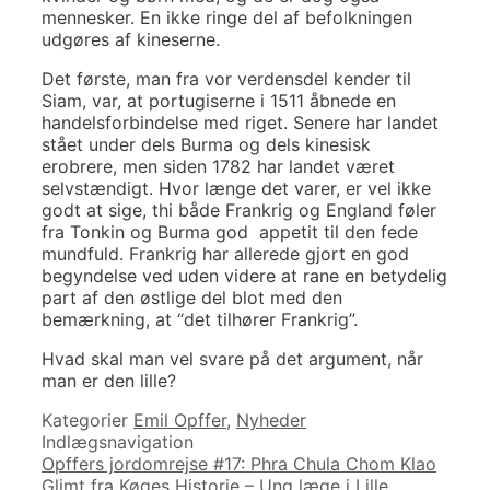
mennesker. En ikke ringe del af befolkningen
udgøres af kineserne.
Det første, man fra vor verdensdel kender til
Siam, var, at portugiserne i 1511 åbnede en
handelsforbindelse med riget. Senere har landet
stået under dels Burma og dels kinesisk
erobrere, men siden 1782 har landet været
selvstændigt. Hvor længe det varer, er vel ikke
godt at sige, thi både Frankrig og England føler
fra Tonkin og Burma god appetit til den fede
mundfuld. Frankrig har allerede gjort en god
begyndelse ved uden videre at rane en betydelig
part af den østlige del blot med den
bemærkning, at “det tilhører Frankrig”.
Hvad skal man vel svare på det argument, når
man er den lille?
Kategorier
Emil Opffer
,
Nyheder
Indlægsnavigation
Opffers jordomrejse #17: Phra Chula Chom Klao
Glimt fra Køges Historie – Ung læge i Lille