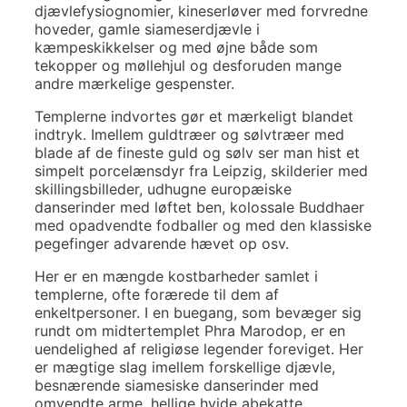
djævlefysiognomier, kineserløver med forvredne
hoveder, gamle siameserdjævle i
kæmpeskikkelser og med øjne både som
tekopper og møllehjul og desforuden mange
andre mærkelige gespenster.
Templerne indvortes gør et mærkeligt blandet
indtryk. Imellem guldtræer og sølvtræer med
blade af de fineste guld og sølv ser man hist et
simpelt porcelænsdyr fra Leipzig, skilderier med
skillingsbilleder, udhugne europæiske
danserinder med løftet ben, kolossale Buddhaer
med opadvendte fodballer og med den klassiske
pegefinger advarende hævet op osv.
Her er en mængde kostbarheder samlet i
templerne, ofte forærede til dem af
enkeltpersoner. I en buegang, som bevæger sig
rundt om midtertemplet Phra Marodop, er en
uendelighed af religiøse legender foreviget. Her
er mægtige slag imellem forskellige djævle,
besnærende siamesiske danserinder med
omvendte arme, hellige hvide abekatte,