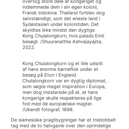
overtog store dele af kongeriget og
indlemmede dem i sin egen koloni,
Fransk Indokina. Thailand forblev dog
selvstændigt, som det eneste land i
Sydøstasien under kolonitiden. Det
skyldtes ikke mindst den dygtige
Kong Chulalongkorn, hvis palads Emil
besøgt. /Shuuranattha Ashvajayajita,
2022.
Kong Chulalongkorn og et lille udsnit
af hans enorme børneflok under et
besøg på Eton i England.
Chulalongkorn var en dygtig diplomat,
som søgte meget inspiration i Europa,
men dog insisterede på at, at hans
kongerige skulle respekteres på lige
fod med de europæiske magter.
/Ukendt fotograf, 1898.
De siamesiske pragtbygninger har et tredobbelt
tag med de to halvgavle over den oprindelige