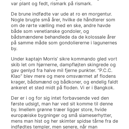
var plant og fedt, rismark på rismark.
De brune indfødte var ude at ro en morgentur.
Nogle brugte små årer, hvilke de håndterer som
om de rørte vælling med en ske, andre havde
både som venetianske gondoler, og
bådsmændene behandlede da de kolossale årer
på samme måde som gondoliererne i lagunernes
by.
Under kaptajn Morris’ sikre kommando gled vort
skib let om hjørnerne, dampfløjten skingrede og
gav genlyd fra halve mil fjerne punkter. “P.C.C.
Klao” blev mere og mere omsværmet af flodens
krager, bådsmænd og bådkoner, og endelig faldt
ankeret et sted midt på floden. Vi er i Bangkok.
Der er i og for sig intet forbavsende ved den
første udsigt, man har ved sit komme til denne
by. Imellem grønne træer ligger store, hvide
europæiske bygninger og små siameserhytter,
mens man hist og her skimter spidse tårne fra de
indfødtes templer, men senere, når man