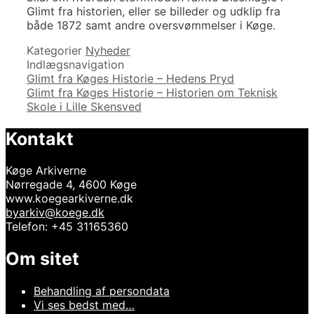
Glimt fra historien, eller se billeder og udklip fra
både 1872 samt andre oversvømmelser i Køge.
Kategorier
Nyheder
Indlægsnavigation
Glimt fra Køges Historie – Hedens Pryd
Glimt fra Køges Historie – Historien om Teknisk
Skole i Lille Skensved
Kontakt
Køge Arkiverne
Nørregade 4, 4600 Køge
www.koegearkiverne.dk
byarkiv@koege.dk
Telefon: +45 31165360
Om sitet
Behandling af persondata
Vi ses bedst med…