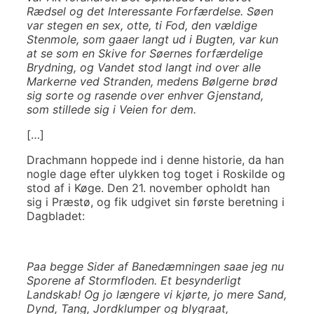
Rædsel og det Interessante Forfærdelse. Søen
var stegen en sex, otte, ti Fod, den vældige
Stenmole, som gaaer langt ud i Bugten, var kun
at se som en Skive for Søernes forfærdelige
Brydning, og Vandet stod langt ind over alle
Markerne ved Stranden, medens Bølgerne brød
sig sorte og rasende over enhver Gjenstand,
som stillede sig i Veien for dem.
[…]
Drachmann hoppede ind i denne historie, da han
nogle dage efter ulykken tog toget i Roskilde og
stod af i Køge. Den 21. november opholdt han
sig i Præstø, og fik udgivet sin første beretning i
Dagbladet:
Paa begge Sider af Banedæmningen saae jeg nu
Sporene af Stormfloden. Et besynderligt
Landskab! Og jo længere vi kjørte, jo mere Sand,
Dynd, Tang, Jordklumper og blygraat,