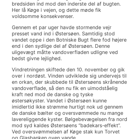
bredsiden ind mod den inderste del af bugten.
Her lå Køge i vejen, og dette møde fik
voldsomme konsekvenser.
Gennem et par uger havde stormende vejr
presset vand ind i Østersøen. Samtidig stod
vandet oppe i den Botniske Bugt flere fod højere
end i den sydlige del af Østersøen. Denne
uligevægt måtte vandoverfladen udligne ved
bedst givne lejlighed.
Vindretningen skiftede den 10. november og gik
over i nordøst. Vinden udviklede sig undervejs til
en orkan, der skubbede til Østersøens skrånende
vandoverflade, så den nu fik en uimodståelig
kraft ned mod de danske og tyske
østersøkyster. Vandet i Østersøen kunne
imidlertid ikke strømme hurtigt nok ud gennem
de danske bælter og oversvømmede nu mange
lavereliggende kyster. Bølgebevægelsen fra nord
mod syd kaldes Østersøens “badekars-effekt”.
Ved oversvømmelsen af Køge stak kun Torvet
og Glasbanken oven vande.