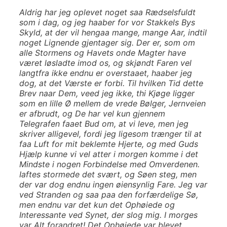
Aldrig har jeg oplevet noget saa Rædselsfuldt
som i dag, og jeg haaber for vor Stakkels Bys
Skyld, at der vil hengaa mange, mange Aar, indtil
noget Lignende gjentager sig. Der er, som om
alle Stormens og Havets onde Magter have
været løsladte imod os, og skjøndt Faren vel
langtfra ikke endnu er overstaaet, haaber jeg
dog, at det Værste er forbi. Til hvilken Tid dette
Brev naar Dem, veed jeg ikke, thi Kjøge ligger
som en lille Ø mellem de vrede Bølger, Jernveien
er afbrudt, og De har vel kun gjennem
Telegrafen faaet Bud om, at vi leve, men jeg
skriver alligevel, fordi jeg ligesom trænger til at
faa Luft for mit beklemte Hjerte, og med Guds
Hjælp kunne vi vel atter i morgen komme i det
Mindste i nogen Forbindelse med Omverdenen.
Iaftes stormede det svært, og Søen steg, men
der var dog endnu ingen øiensynlig Fare. Jeg var
ved Stranden og saa paa den forfærdelige Sø,
men endnu var det kun det Ophøiede og
Interessante ved Synet, der slog mig. I morges
var Alt forandret! Det Ophøiede var blevet