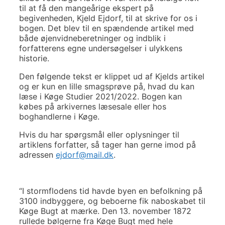
til at få den mangeårige ekspert på
begivenheden, Kjeld Ejdorf, til at skrive for os i
bogen. Det blev til en spændende artikel med
både øjenvidneberetninger og indblik i
forfatterens egne undersøgelser i ulykkens
historie.
Den følgende tekst er klippet ud af Kjelds artikel
og er kun en lille smagsprøve på, hvad du kan
læse i Køge Studier 2021/2022. Bogen kan
købes på arkivernes læsesale eller hos
boghandlerne i Køge.
Hvis du har spørgsmål eller oplysninger til
artiklens forfatter, så tager han gerne imod på
adressen
ejdorf@mail.dk
.
“I stormflodens tid havde byen en befolkning på
3100 indbyggere, og beboerne fik naboskabet til
Køge Bugt at mærke. Den 13. november 1872
rullede bølgerne fra Køge Bugt med hele