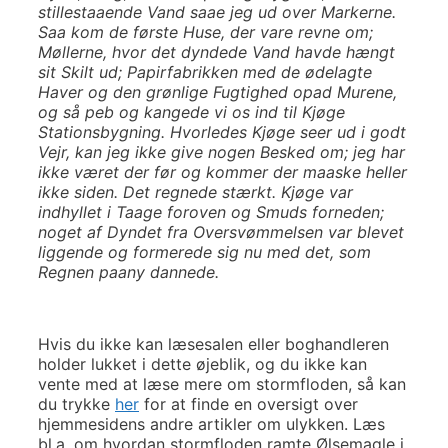
stillestaaende Vand saae jeg ud over Markerne.
Saa kom de første Huse, der vare revne om;
Møllerne, hvor det dyndede Vand havde hængt
sit Skilt ud; Papirfabrikken med de ødelagte
Haver og den grønlige Fugtighed opad Murene,
og så peb og kangede vi os ind til Kjøge
Stationsbygning. Hvorledes Kjøge seer ud i godt
Vejr, kan jeg ikke give nogen Besked om; jeg har
ikke været der før og kommer der maaske heller
ikke siden. Det regnede stærkt. Kjøge var
indhyllet i Taage foroven og Smuds forneden;
noget af Dyndet fra Oversvømmelsen var blevet
liggende og formerede sig nu med det, som
Regnen paany dannede.
Hvis du ikke kan læsesalen eller boghandleren
holder lukket i dette øjeblik, og du ikke kan
vente med at læse mere om stormfloden, så kan
du trykke
her
for at finde en oversigt over
hjemmesidens andre artikler om ulykken. Læs
bl.a. om hvordan stormfloden ramte Ølsemagle i