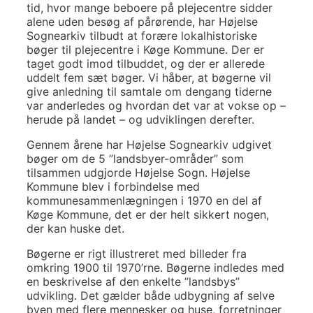
tid, hvor mange beboere på plejecentre sidder
alene uden besøg af pårørende, har Højelse
Sognearkiv tilbudt at forære lokalhistoriske
bøger til plejecentre i Køge Kommune. Der er
taget godt imod tilbuddet, og der er allerede
uddelt fem sæt bøger. Vi håber, at bøgerne vil
give anledning til samtale om dengang tiderne
var anderledes og hvordan det var at vokse op –
herude på landet – og udviklingen derefter.
Gennem årene har Højelse Sognearkiv udgivet
bøger om de 5 ”landsbyer-områder” som
tilsammen udgjorde Højelse Sogn. Højelse
Kommune blev i forbindelse med
kommunesammenlægningen i 1970 en del af
Køge Kommune, det er der helt sikkert nogen,
der kan huske det.
Bøgerne er rigt illustreret med billeder fra
omkring 1900 til 1970’rne. Bøgerne indledes med
en beskrivelse af den enkelte ”landsbys”
udvikling. Det gælder både udbygning af selve
byen med flere mennesker og huse, forretninger