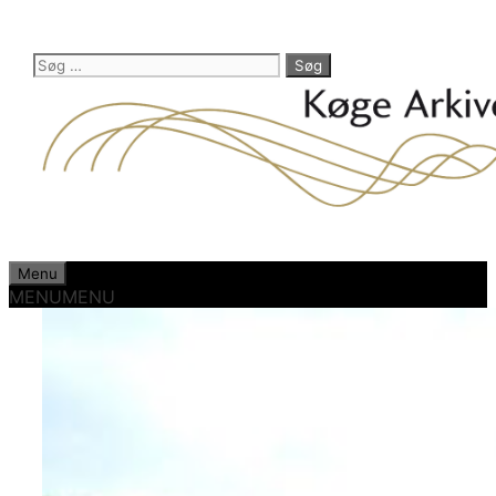
Hop
til
indhold
Søg
efter:
Menu
MENU
MENU