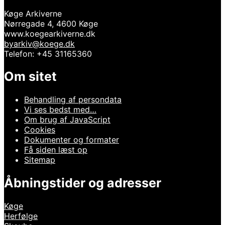
Køge Arkiverne
Nørregade 4, 4600 Køge
www.koegearkiverne.dk
byarkiv@koege.dk
Telefon: +45 31165360
Om sitet
Behandling af persondata
Vi ses bedst med…
Om brug af JavaScript
Cookies
Dokumenter og formater
Få siden læst op
Sitemap
Åbningstider og adresser
Køge
Herfølge