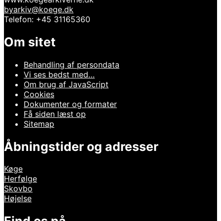
byarkiv@koege.dk
Telefon: +45 31165360
Om sitet
Behandling af persondata
Vi ses bedst med…
Om brug af JavaScript
Cookies
Dokumenter og formater
Få siden læst op
Sitemap
Åbningstider og adresser
Køge
Herfølge
Skovbo
Højelse