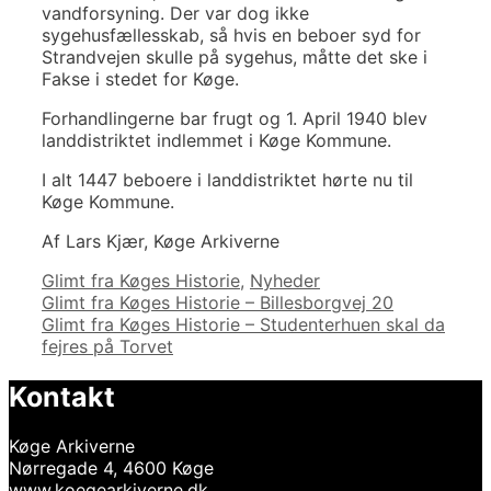
vandforsyning. Der var dog ikke
sygehusfællesskab, så hvis en beboer syd for
Strandvejen skulle på sygehus, måtte det ske i
Fakse i stedet for Køge.
Forhandlingerne bar frugt og 1. April 1940 blev
landdistriktet indlemmet i Køge Kommune.
I alt 1447 beboere i landdistriktet hørte nu til
Køge Kommune.
Af Lars Kjær, Køge Arkiverne
Kategorier
Glimt fra Køges Historie
,
Nyheder
Indlægsnavigation
Glimt fra Køges Historie – Billesborgvej 20
Glimt fra Køges Historie – Studenterhuen skal da
fejres på Torvet
Kontakt
Køge Arkiverne
Nørregade 4, 4600 Køge
www.koegearkiverne.dk