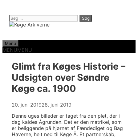
Hop
til
indhold
Søg
efter:
Menu
MENU
MENU
Glimt fra Køges Historie –
Udsigten over Søndre
Køge ca. 1900
20. juni 2019
28. juni 2019
Denne uges billeder er taget fra den plet, der i
dag kaldes Ågrunden. Det er den matrikel, som
er beliggende på hjørnet af Fændediget og Bag
Haverne, helt ned til Køge Å. Et partnerskab,