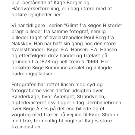
bl.a. bestående af Køge Borger og
Håndværkerforening, er i dag i færd med at
opføre lejligheder her.
Vi har tidligere i serien ”Glimt fra Køges Historie”
bragt billeder fra samme fotograf, nemlig
billeder taget af trælasthandler Poul Berg fra
Nakskov. Han har haft sin gang hos den store
trælasthandel i Køge, F.A. Hansen. F.A. Hansen
og efterfølgere drev handel og trælast på
grunden fra 1878 og helt frem til 1969. Her
opkøbte Køge Kommune arealet og anlagde
parkeringspladser.
Fotografen har rettet linsen mod syd og
fotografierne viser derfor udsigten over
Sønderkøge, hvor Åvænget, Strandvejen,
digterkvarteret osv. ligger i dag. Jernbanebroen
over Køge Å ses på det ene billede og et
vogntog med træ er på vej ind til Køge Station
med træ, formentlig til nogle af Køges store
træindustrier.