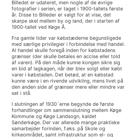
Billedet er udateret, men nogle af de øvrige
fotografier i serien, er taget i 1900-tallets første
år. Disse to Billeder er valgt for at vise, det
skarpe skel mellem by og land, der i starten af
1900-tallet ved Køge Å.
Fra gamle tider var købstæderne begunstigede
med særlige privilegier i forbindelse med handel.
Al handel skulle foregå inden for købstadens
grænser (der skulle betales en accise eller told
af varen). På den måde kunne kongen sikre sig
en bid af lagkagen, når der blev solgt eller købt
varer i købstaden. Det betød, at en købstad
kunne være i en rivende udvikling, mens livet på
den anden side af grænser mere eller mindre var
sat i stå.
I slutningen af 1930´erne begynde de første
forhandlinger om sammenslutning mellem Køge
Kommune og Køge Landsogn, kaldet
Sønderkøge. Der var allerede mange praktiske
samarbejder forinden, f.eks. på Skole og
kirkeområdet, samt infrastruktur som el- og