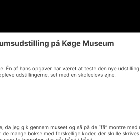
eumsudstilling på Køge Museum
uge. Én af hans opgaver har været at teste den nye udstill
pleve udstillingerne, set med en skoleelevs øjne.
nke, da jeg gik gennem museet og så på de ”få” montre med ma
er de mange bokse med forskellige koder, der skulle skrives 
e som to begreber, der går hånd i hånd.