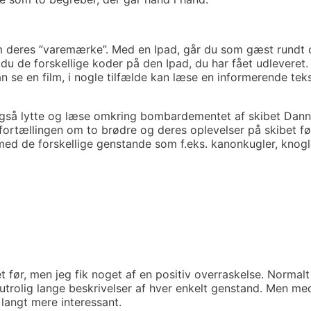
deres ”varemærke”. Med en Ipad, går du som gæst rundt og
du de forskellige koder på den Ipad, du har fået udleveret
n se en film, i nogle tilfælde kan læse en informerende teks
gså lytte og læse omkring bombardementet af skibet Danne
fortællingen om to brødre og deres oplevelser på skibet f
ed de forskellige genstande som f.eks. kanonkugler, knogl
 før, men jeg fik noget af en positiv overraskelse. Normal
trolig lange beskrivelser af hver enkelt genstand. Men me
langt mere interessant.