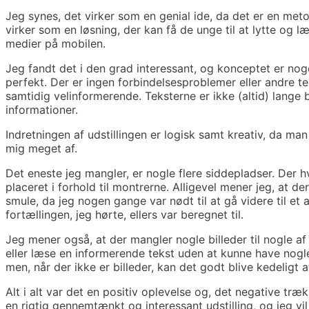
Jeg synes, det virker som en genial ide, da det er en met
virker som en løsning, der kan få de unge til at lytte og 
medier på mobilen.
Jeg fandt det i den grad interessant, og konceptet er nog
perfekt. Der er ingen forbindelsesproblemer eller andre t
samtidig velinformerende. Teksterne er ikke (altid) lange
informationer.
Indretningen af udstillingen er logisk samt kreativ, da ma
mig meget af.
Det eneste jeg mangler, er nogle flere siddepladser. Der h
placeret i forhold til montrerne. Alligevel mener jeg, at de
smule, da jeg nogen gange var nødt til at gå videre til et 
fortællingen, jeg hørte, ellers var beregnet til.
Jeg mener også, at der mangler nogle billeder til nogle af 
eller læse en informerende tekst uden at kunne have nogle 
men, når der ikke er billeder, kan det godt blive kedeligt
Alt i alt var det en positiv oplevelse og, det negative træ
en rigtig gennemtænkt og interessant udstilling, og jeg vil k