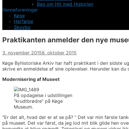
Bag om Hit med Historien
Venneforeninger
Køge
Herfølge
Skovbo
Praktikanten anmelder den nye mus
3. november 2015
8. oktober 2015
Køge Byhistoriske Arkiv har haft praktikant i den sidste 
skrive en anmeldelse af sine oplevelser. Herunder kan du o
Modernisering af Museet
På opdagelse i udstillingen
“krudtbrødre” på Køge
Museum.
”Er det alt, hvad der er at se på? ” Det var min første ta
på museet. Det var først, da jeg lod mit blik glide hen ov
begyndte at blive spændt. Teknologi og museer virker ikk