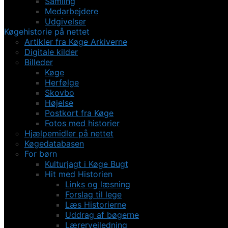
Samling
Medarbejdere
Udgivelser
Køgehistorie på nettet
Artikler fra Køge Arkiverne
Digitale kilder
Billeder
Køge
Herfølge
Skovbo
Højelse
Postkort fra Køge
Fotos med historier
Hjælpemidler på nettet
Køgedatabasen
For børn
Kulturjagt i Køge Bugt
Hit med Historien
Links og læsning
Forslag til lege
Læs Historierne
Uddrag af bøgerne
Lærervejledning