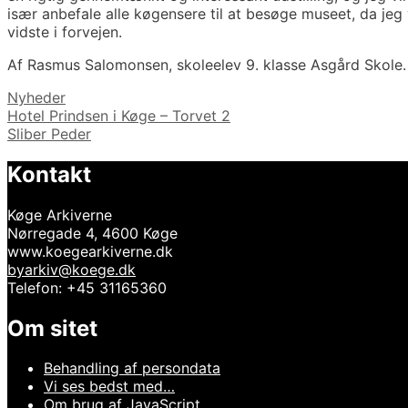
især anbefale alle køgensere til at besøge museet, da jeg v
vidste i forvejen.
Af Rasmus Salomonsen, skoleelev 9. klasse Asgård Skole.
Kategorier
Nyheder
Indlægsnavigation
Hotel Prindsen i Køge – Torvet 2
Sliber Peder
Kontakt
Køge Arkiverne
Nørregade 4, 4600 Køge
www.koegearkiverne.dk
byarkiv@koege.dk
Telefon: +45 31165360
Om sitet
Behandling af persondata
Vi ses bedst med…
Om brug af JavaScript