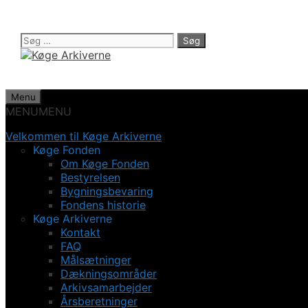
Hop
til
indhold
Søg
efter:
Menu
MENU
MENU
Velkommen til Køge Arkiverne
Køge Fonden
Om Køge Fonden
Bestyrelsen
Bygningsbevaring
Fondens historie
Køge Arkiverne
Kontakt
FAQ
Målsætninger
Dækningsområder
Arkivsamarbejder
Årsberetninger