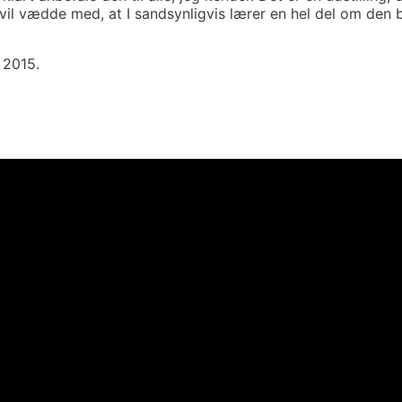
il vædde med, at I sandsynligvis lærer en hel del om den by,
 2015.