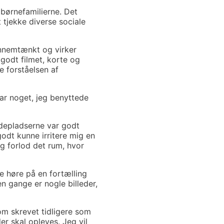
 børnefamilierne. Det
 tjekke diverse sociale
gennemtænkt og virker
godt filmet, korte og
e forståelsen af
var noget, jeg benyttede
iddepladserne var godt
godt kunne irritere mig en
eg forlod det rum, hvor
le høre på en fortælling
n gange er nogle billeder,
som skrevet tidligere som
der skal opleves. Jeg vil