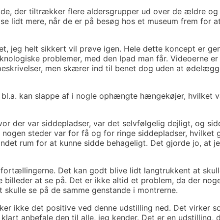
ode, der tiltrækker flere aldersgrupper ud over de ældre og
læse lidt mere, når de er på besøg hos et museum frem for at
et, jeg helt sikkert vil prøve igen. Hele dette koncept er 
eknologiske problemer, med den Ipad man får. Videoerne er 
 beskrivelser, men skærer ind til benet dog uden at ødelægg
n bl.a. kan slappe af i nogle ophængte hængekøjer, hvilket 
vor der var siddepladser, var det selvfølgelig dejligt, og s
r nogen steder var for få og for ringe siddepladser, hvilket 
andet rum for at kunne sidde behageligt. Det gjorde jo, at j
fortællingerne. Det kan godt blive lidt langtrukkent at skul
billeder at se på. Det er ikke altid et problem, da der noge
 at skulle se på de samme genstande i montrerne.
kker ikke det positive ved denne udstilling ned. Det virker 
lart anbefale den til alle, jeg kender. Det er en udstilling, 