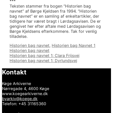
***
Teksten stammer fra bogen “Historien bag
navnet” af Børge Kjeldsen fra 1994. “Historien
bag navnet” er en samling af enkeltartikler, der
tidligere har været bragt i Lørdagsavisen. De er
gengivet her efter aftale med Lørdagsavisen og
Børge Kjeldsens efterkommere. Tak for venlig
tilladelse.
Kategorier
Tags
Historien bag navnet
,
Historien bag Navnet 1
Historien bag navnet
Indlægsnavigation
Historien bag navnet 1: Clara Frijsvej
Historien bag navnet 1: Dyrlundsvej
Kontakt
Køge Arkiverne
Nørregade 4, 4600 Køge
www.koegearkiverne.dk
byarkiv@koege.dk
Telefon: +45 31165360