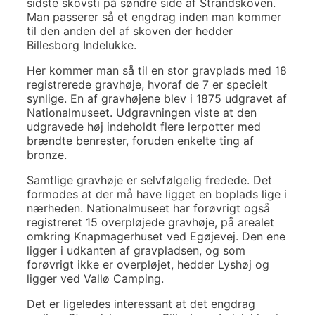
sidste skovsti på søndre side af Strandskoven.
Man passerer så et engdrag inden man kommer
til den anden del af skoven der hedder
Billesborg Indelukke.
Her kommer man så til en stor gravplads med 18
registrerede gravhøje, hvoraf de 7 er specielt
synlige. En af gravhøjene blev i 1875 udgravet af
Nationalmuseet. Udgravningen viste at den
udgravede høj indeholdt flere lerpotter med
brændte benrester, foruden enkelte ting af
bronze.
Samtlige gravhøje er selvfølgelig fredede. Det
formodes at der må have ligget en boplads lige i
nærheden. Nationalmuseet har forøvrigt også
registreret 15 overpløjede gravhøje, på arealet
omkring Knapmagerhuset ved Egøjevej. Den ene
ligger i udkanten af gravpladsen, og som
forøvrigt ikke er overpløjet, hedder Lyshøj og
ligger ved Vallø Camping.
Det er ligeledes interessant at det engdrag