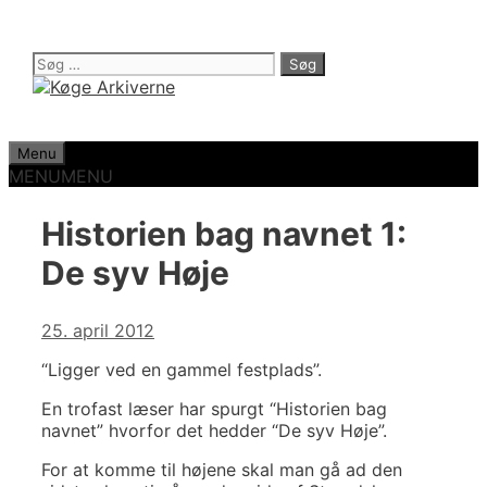
Hop
til
indhold
Søg
efter:
Menu
MENU
MENU
Historien bag navnet 1:
De syv Høje
25. april 2012
“Ligger ved en gammel festplads”.
En trofast læser har spurgt “Historien bag
navnet” hvorfor det hedder “De syv Høje”.
For at komme til højene skal man gå ad den