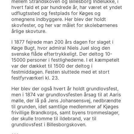
mellem Strandskoven og Billesborg Indelukke, i
hvert fald et par hundrede år, har været et yndet
udflugtssted og festplads for Køges og
omegnens indbyggere. Her blev der holdt
skovfester, og her var målet for skolebørnenes
årlige skovture.
I 1877 fejrede man 200 års dagen for slaget i
Køge Bugt, hvor admiral Niels Juel slog den
svenske flåde eftertrykkeligt. Der deltog 10-
15000 personer i festlighederne. I et kæmpetelt
var der dækket til 1500 der deltog i
festmiddagen. Festen sluttede med et stort
festfyrværkeri kl. 23.
Her blev der også hvert år holdt grundlovsfest,
men i 1874 var grundlovsfesten årsag til at Aaris
mølle, der lå på Jens Johansensvej, nedbrændte
til grunden, idet samtlige medlemmer af Kjøges
frivillige Brandkorps, samt byens trommeslager,
der skulle tromme til ildebrand, var til
grundlovsfest i Billesborgskoven.