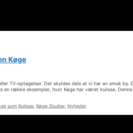
yen Køge
 eller TV-optagelser. Det skyldes dels at vi har en smuk by
es en række eksempler, hvor Køge har været kulisse. Denne a
ge som Kulisse
,
Køge Studier
,
Nyheder