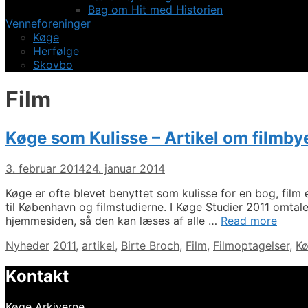
Bag om Hit med Historien
Venneforeninger
Køge
Herfølge
Skovbo
Film
Køge som Kulisse – Artikel om filmb
3. februar 2014
24. januar 2014
Køge er ofte blevet benyttet som kulisse for en bog, film
til København og filmstudierne. I Køge Studier 2011 omtal
hjemmesiden, så den kan læses af alle …
Read more
Kategorier
Tags
Nyheder
2011
,
artikel
,
Birte Broch
,
Film
,
Filmoptagelser
,
Kø
Kontakt
Køge Arkiverne