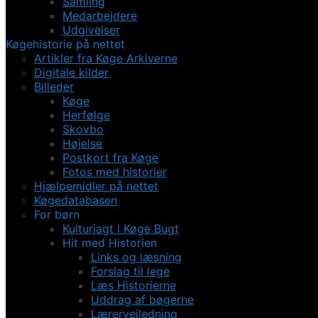
Samling
Medarbejdere
Udgivelser
Køgehistorie på nettet
Artikler fra Køge Arkiverne
Digitale kilder
Billeder
Køge
Herfølge
Skovbo
Højelse
Postkort fra Køge
Fotos med historier
Hjælpemidler på nettet
Køgedatabasen
For børn
Kulturjagt i Køge Bugt
Hit med Historien
Links og læsning
Forslag til lege
Læs Historierne
Uddrag af bøgerne
Lærervejledning