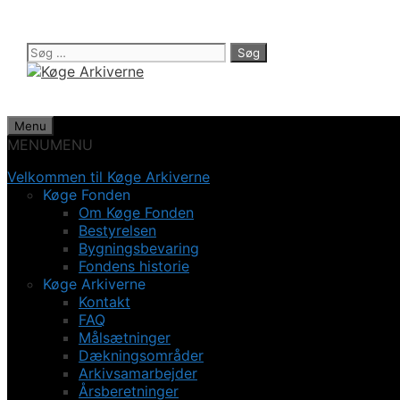
Hop
til
indhold
Søg
efter:
Menu
MENU
MENU
Velkommen til Køge Arkiverne
Køge Fonden
Om Køge Fonden
Bestyrelsen
Bygningsbevaring
Fondens historie
Køge Arkiverne
Kontakt
FAQ
Målsætninger
Dækningsområder
Arkivsamarbejder
Årsberetninger