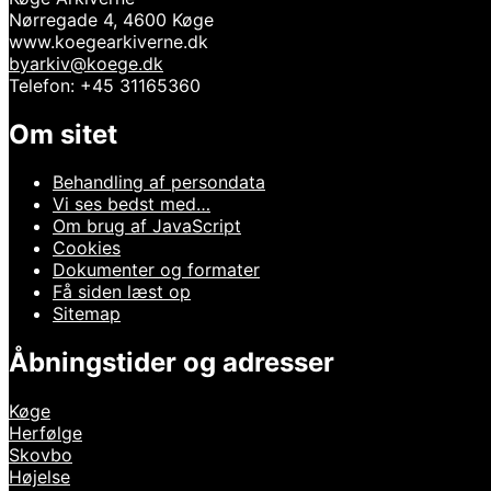
Nørregade 4, 4600 Køge
www.koegearkiverne.dk
byarkiv@koege.dk
Telefon: +45 31165360
Om sitet
Behandling af persondata
Vi ses bedst med…
Om brug af JavaScript
Cookies
Dokumenter og formater
Få siden læst op
Sitemap
Åbningstider og adresser
Køge
Herfølge
Skovbo
Højelse