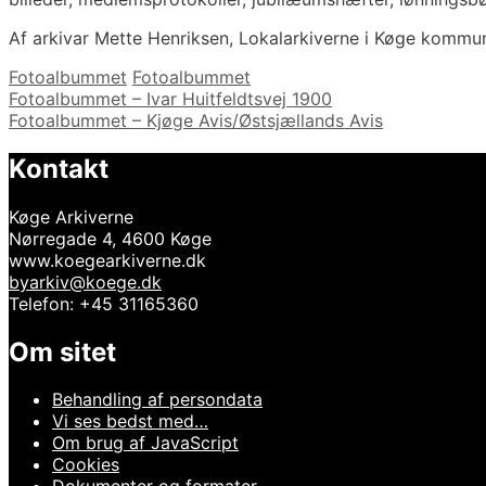
Af arkivar Mette Henriksen, Lokalarkiverne i Køge kommu
Kategorier
Tags
Fotoalbummet
Fotoalbummet
Indlægsnavigation
Fotoalbummet – Ivar Huitfeldtsvej 1900
Fotoalbummet – Kjøge Avis/Østsjællands Avis
Kontakt
Køge Arkiverne
Nørregade 4, 4600 Køge
www.koegearkiverne.dk
byarkiv@koege.dk
Telefon: +45 31165360
Om sitet
Behandling af persondata
Vi ses bedst med…
Om brug af JavaScript
Cookies