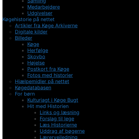
Samling
Medarbejdere
Udgivelser
Køgehistorie på nettet
Artikler fra Køge Arkiverne
Digitale kilder
Billeder
Køge
Herfølge
Skovbo
Højelse
Postkort fra Køge
Fotos med historier
Hjælpemidler på nettet
Køgedatabasen
For børn
Kulturjagt i Køge Bugt
Hit med Historien
Links og læsning
Forslag til lege
Læs Historierne
Uddrag af bøgerne
Lærervejledning