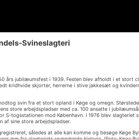
dels-Svineslagteri
50 års jubilæumsfest i 1939. Festen blev afholdt i et stort c
dt kridhvide skjorter, herrerne i stive jakkesæt og kvindern
 modtog svin fra et stort opland i Køge og omegn. Størstede
yens store arbejdspladser med ca. 100 ansatte i jubilæumsår
 for S-togsstationen mod København. I 1976 blev slagteriet
n af sine store arbejdspladser.
igregistreret, således at alle kan komme og besøge Køge By
ger mm fra slagteriets spændende historie. (Foto: Køge Byh