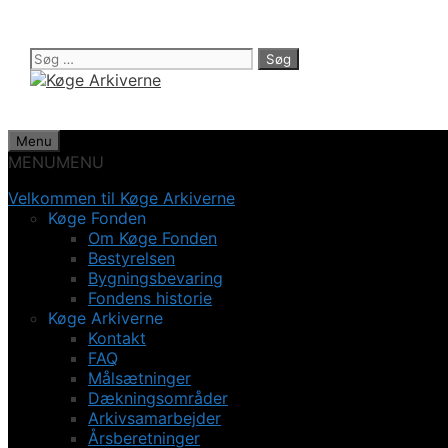
Hop
til
indhold
Søg
efter:
Menu
MENU
MENU
Velkommen til Køge Arkiverne
Køge Fonden
Om Køge Fonden
Bestyrelsen
Bygningsbevaring
Fondens historie
Køge Arkiverne
Kontakt
FAQ
Målsætninger
Dækningsområder
Arkivsamarbejder
Årsberetninger