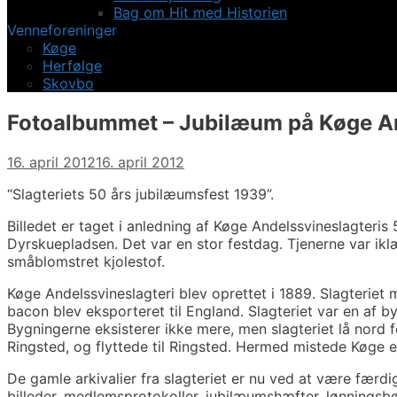
Bag om Hit med Historien
Venneforeninger
Køge
Herfølge
Skovbo
Fotoalbummet – Jubilæum på Køge An
16. april 2012
16. april 2012
“Slagteriets 50 års jubilæumsfest 1939”.
Billedet er taget i anledning af Køge Andelssvineslagteris 
Dyrskuepladsen. Det var en stor festdag. Tjenerne var iklæ
småblomstret kjolestof.
Køge Andelssvineslagteri blev oprettet i 1889. Slagteriet
bacon blev eksporteret til England. Slagteriet var en af b
Bygningerne eksisterer ikke mere, men slagteriet lå nord
Ringsted, og flyttede til Ringsted. Hermed mistede Køge e
De gamle arkivalier fra slagteriet er nu ved at være færd
billeder, medlemsprotokoller, jubilæumshæfter, lønningsbø