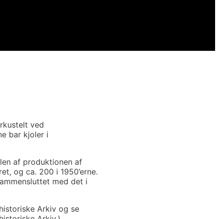
irkustelt ved
e bar kjoler i
len af produktionen af
et, og ca. 200 i 1950’erne.
 sammensluttet med det i
historiske Arkiv og se
istoriske Arkiv.)