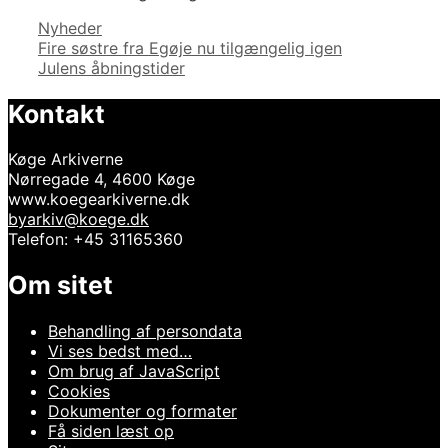
Kategorier
Nyheder
Indlægsnavigation
Fire søstre fra Egøje nu tilgængelig igen
Julens åbningstider
Kontakt
Køge Arkiverne
Nørregade 4, 4600 Køge
www.koegearkiverne.dk
byarkiv@koege.dk
Telefon: +45 31165360
Om sitet
Behandling af persondata
Vi ses bedst med…
Om brug af JavaScript
Cookies
Dokumenter og formater
Få siden læst op