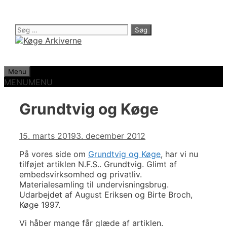
Hop
til
indhold
Søg
efter:
Menu
MENU
MENU
Grundtvig og Køge
15. marts 2019
3. december 2012
På vores side om
Grundtvig og Køge
, har vi nu
tilføjet artiklen N.F.S.. Grundtvig. Glimt af
embedsvirksomhed og privatliv.
Materialesamling til undervisningsbrug.
Udarbejdet af August Eriksen og Birte Broch,
Køge 1997.
Vi håber mange får glæde af artiklen.