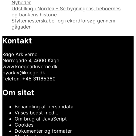
Kategorier
Nyheder
Indlægsnavigation
Udstilling i Nordea – Se bygningens, beboernes
og bankens historie
Styltemesterskaber og rekordforsøg gennem
gågaden
Kontakt
Køge Arkiverne
Nørregade 4, 4600 Køge
www.koegearkiverne.dk
byarkiv@koege.dk
Telefon: +45 31165360
Om sitet
Behandling af persondata
Vi ses bedst med…
Om brug af JavaScript
Cookies
Dokumenter og formater