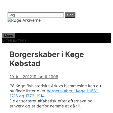
Hop
til
indhold
Søg
efter:
Menu
MENU
MENU
Borgerskaber i Køge
Købstad
10. juli 2012
19. april 2006
På Køge Byhistoriske Arkivs hjemmeside kan du
nu finde lister over
borgerskaber i Køge i 1681-
1716 og 1773-1914
.
De er sorteret alfabetisk efter efternavn og
erhverv og er derfor nemme at gå til.