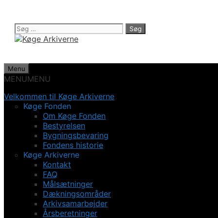
Hop
til
indhold
Søg
efter:
Menu
MENU
MENU
Velkommen til Køge Arkiverne
Køge Fonden
Om Køge Fonden
Bestyrelsen
Bygningsbevaring
Fondens historie
Køge Arkiverne
Kontakt
FAQ
Målsætninger
Dækningsområder
Arkivsamarbejder
Årsberetninger