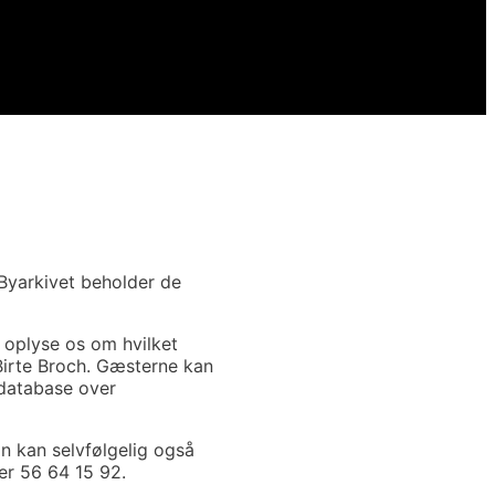
 Byarkivet beholder de
g oplyse os om hvilket
 Birte Broch. Gæsterne kan
 database over
an kan selvfølgelig også
er 56 64 15 92.