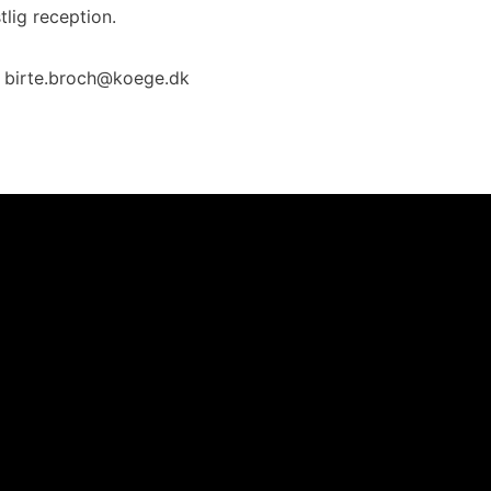
tlig reception.
ch birte.broch@koege.dk