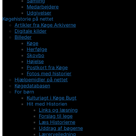
Samling
Medarbejdere
Udgivelser
Køgehistorie på nettet
Artikler fra Køge Arkiverne
Digitale kilder
Billeder
Køge
Herfølge
Skovbo
Højelse
Postkort fra Køge
Fotos med historier
Hjælpemidler på nettet
Køgedatabasen
For børn
Kulturjagt i Køge Bugt
Hit med Historien
Links og læsning
Forslag til lege
Læs Historierne
Uddrag af bøgerne
Lærervejledning