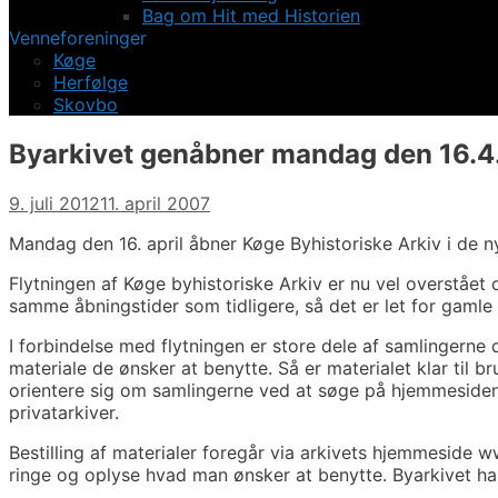
Bag om Hit med Historien
Venneforeninger
Køge
Herfølge
Skovbo
Byarkivet genåbner mandag den 16.4.
9. juli 2012
11. april 2007
Mandag den 16. april åbner Køge Byhistoriske Arkiv i de ny
Flytningen af Køge byhistoriske Arkiv er nu vel overstået 
samme åbningstider som tidligere, så det er let for gamle
I forbindelse med flytningen er store dele af samlingerne
materiale de ønsker at benytte. Så er materialet klar til
orientere sig om samlingerne ved at søge på hjemmesiden 
privatarkiver.
Bestilling af materialer foregår via arkivets hjemmeside 
ringe og oplyse hvad man ønsker at benytte. Byarkivet har