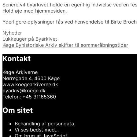
Senere vil byarkivet holde en egentlig indvielse ved en fes
Hold øje med hjemmesiden.
Yderligere oplysninger fås ved henvendelse til Birte Bro
Kategorier
Nyheder
Indlægsnavigation
Lukkeuger på Byarkivet
Køge Byhistoriske Arkiv skifter til sommeråbningstider
Kontakt
Køge Arkiverne
Nørregade 4, 4600 Køge
www.koegearkiverne.dk
byarkiv@koege.dk
Telefon: +45 31165360
Om sitet
Behandling af persondata
Vi ses bedst med…
Om brug af JavaScript