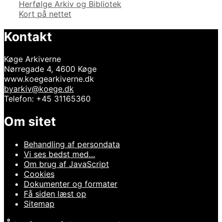
Herfølge Arkiv og Bibliotek
Kort på nettet
Kontakt
Køge Arkiverne
Nørregade 4, 4600 Køge
www.koegearkiverne.dk
byarkiv@koege.dk
Telefon: +45 31165360
Om sitet
Behandling af persondata
Vi ses bedst med…
Om brug af JavaScript
Cookies
Dokumenter og formater
Få siden læst op
Sitemap