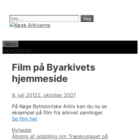
Hop
til
indhold
Søg
efter:
Menu
MENU
MENU
Film på Byarkivets
hjemmeside
9. juli 2012
2. oktober 2007
På Køge Byhistoriske Arkiv kan du nu se
eksempel på film fra arkivet samlinger.
Se film her
.
Kategorier
Nyheder
Indlægsnavigation
Åbning af udstilling om Træskoslaget på