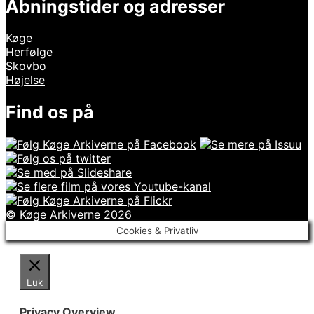
Åbningstider og adresser
Køge
Herfølge
Skovbo
Højelse
Find os på
© Køge Arkiverne 2026
Cookies & Privatliv
Luk
Privacy Overview