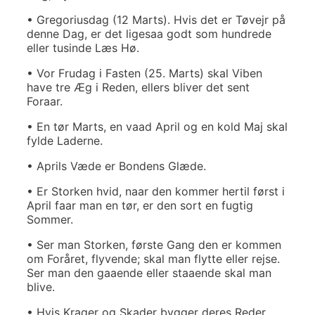
• Gregoriusdag (12 Marts). Hvis det er Tøvejr på
denne Dag, er det ligesaa godt som hundrede
eller tusinde Læs Hø.
• Vor Frudag i Fasten (25. Marts) skal Viben
have tre Æg i Reden, ellers bliver det sent
Foraar.
• En tør Marts, en vaad April og en kold Maj skal
fylde Laderne.
• Aprils Væde er Bondens Glæde.
• Er Storken hvid, naar den kommer hertil først i
April faar man en tør, er den sort en fugtig
Sommer.
• Ser man Storken, første Gang den er kommen
om Foråret, flyvende; skal man flytte eller rejse.
Ser man den gaaende eller staaende skal man
blive.
• Hvis Krager og Skader bygger deres Reder