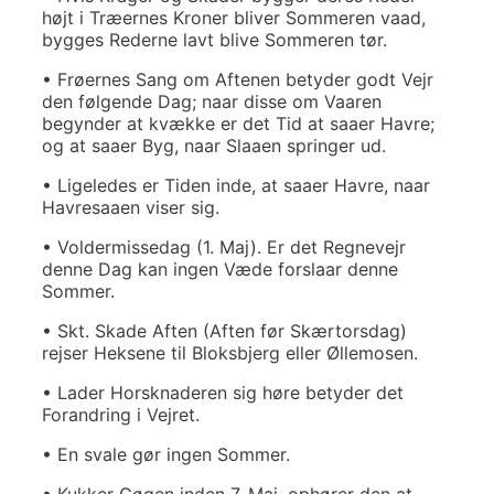
højt i Træernes Kroner bliver Sommeren vaad,
bygges Rederne lavt blive Sommeren tør.
• Frøernes Sang om Aftenen betyder godt Vejr
den følgende Dag; naar disse om Vaaren
begynder at kvække er det Tid at saaer Havre;
og at saaer Byg, naar Slaaen springer ud.
• Ligeledes er Tiden inde, at saaer Havre, naar
Havresaaen viser sig.
• Voldermissedag (1. Maj). Er det Regnevejr
denne Dag kan ingen Væde forslaar denne
Sommer.
• Skt. Skade Aften (Aften før Skærtorsdag)
rejser Heksene til Bloksbjerg eller Øllemosen.
• Lader Horsknaderen sig høre betyder det
Forandring i Vejret.
• En svale gør ingen Sommer.
• Kukker Gøgen inden 7. Maj, ophører den at