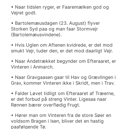
• Naar tidslen ryger, er Faaremælken god og
Vejret godt.
• Bartolemæusdagen (23. August) flyver
Storken Syd paa og man faar Stormvejr
(Bartolemæusvindene).
• Hvis Uglen om Aftenen kvidrede, er det mod
smukt Vejr, tuder den, er det mod daarligt Vejr.
• Naar Andetrækket begynder om Efteraaret, er
Vinteren i Anmarch.
• Naar Gravgaasen gaar til Hav og Grævlingen i
Grav, kommer Vinteren ikke i Skridt, men i Trav.
• Falder Løvet tidligt om Efteraaret af Træerne,
er det forbud på streng Vinter. Ligesaa naar
Rønnen bærer overflødig Frugt.
• Hører man om Vinteren fra de store Søer en
voldsom Bragen i Isen, bliver det en hastig
paafølgende Tø.