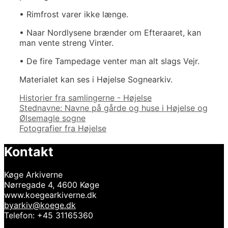
• Rimfrost varer ikke længe.
• Naar Nordlysene brænder om Efteraaret, kan
man vente streng Vinter.
• De fire Tampedage venter man alt slags Vejr.
Materialet kan ses i Højelse Sognearkiv.
Kategorier
Historier fra samlingerne - Højelse
Indlægsnavigation
Stednavne: Navne på gårde og huse i Højelse og
Ølsemagle sogne
Fotografier fra Højelse
Kontakt
Køge Arkiverne
Nørregade 4, 4600 Køge
www.koegearkiverne.dk
byarkiv@koege.dk
Telefon: +45 31165360