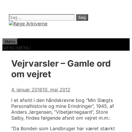
Hop
til
indhold
Søg
efter:
Menu
MENU
MENU
Vejrvarsler – Gamle ord
om vejret
4. januar 2016
10. maj 2012
I et afsnit i den håndskrevne bog ”Min Slægts
Personalhistorie og mine Erindringer”, 1945, af
Anders Jørgensen, ”Vibetjørnegaard”, Store
Salby, findes følgende afsnit om vejret m.m.:
”Da Bonden som Landbruger har været stærkt