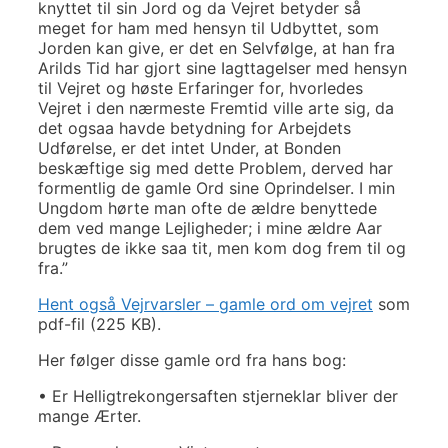
knyttet til sin Jord og da Vejret betyder så
meget for ham med hensyn til Udbyttet, som
Jorden kan give, er det en Selvfølge, at han fra
Arilds Tid har gjort sine Iagttagelser med hensyn
til Vejret og høste Erfaringer for, hvorledes
Vejret i den nærmeste Fremtid ville arte sig, da
det ogsaa havde betydning for Arbejdets
Udførelse, er det intet Under, at Bonden
beskæftige sig med dette Problem, derved har
formentlig de gamle Ord sine Oprindelser. I min
Ungdom hørte man ofte de ældre benyttede
dem ved mange Lejligheder; i mine ældre Aar
brugtes de ikke saa tit, men kom dog frem til og
fra.”
Hent også Vejrvarsler – gamle ord om vejret
som
pdf-fil (225 KB).
Her følger disse gamle ord fra hans bog:
• Er Helligtrekongersaften stjerneklar bliver der
mange Ærter.