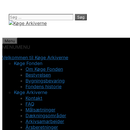
Hop
til
indhold
Søg
efter:
Menu
MENU
MENU
Velkommen til Køge Arkiverne
Køge Fonden
Om Køge Fonden
Bestyrelsen
Bygningsbevaring
Fondens historie
Køge Arkiverne
Kontakt
FAQ
Målsætninger
Dækningsområder
Arkivsamarbejder
Årsberetninger