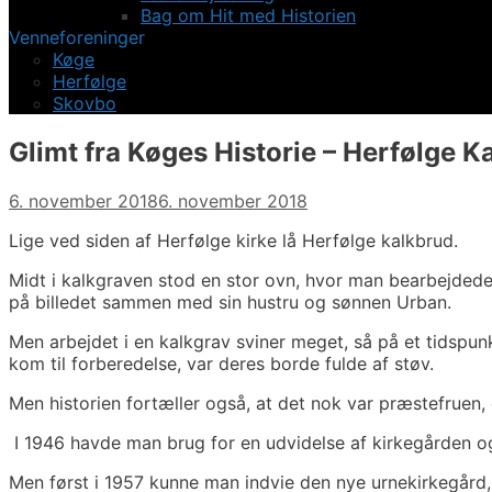
Bag om Hit med Historien
Venneforeninger
Køge
Herfølge
Skovbo
Glimt fra Køges Historie – Herfølge 
6. november 2018
6. november 2018
Lige ved siden af Herfølge kirke lå Herfølge kalkbrud.
Midt i kalkgraven stod en stor ovn, hvor man bearbejdede
på billedet sammen med sin hustru og sønnen Urban.
Men arbejdet i en kalkgrav sviner meget, så på et tidspun
kom til forberedelse, var deres borde fulde af støv.
Men historien fortæller også, at det nok var præstefruen, 
I 1946 havde man brug for en udvidelse af kirkegården o
Men først i 1957 kunne man indvie den nye urnekirkegård,