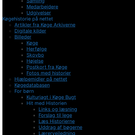
Samling
Medarbejdere
Udgivelser
Køgehistorie på nettet
Artikler fra Køge Arkiverne
Digitale kilder
Billeder
Køge
Herfølge
Skovbo
Højelse
Postkort fra Køge
Fotos med historier
Hjælpemidler på nettet
Køgedatabasen
For børn
Kulturjagt i Køge Bugt
Hit med Historien
Links og læsning
Forslag til lege
Læs Historierne
Uddrag af bøgerne
Lærervejledning