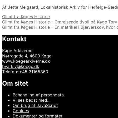
Af Jette Melgaard, Lokalhistorisk Arkiv for Herfølge-Sæ
Kategorier
Glimt fra Køges Historie
Indlægsnavigation
Glimt fra Køges Historie – Omrejsende tivoli på Køge Torv
Glimt fra Køges Historie – En matrikel i Bjæverskov, hvor
Kontakt
Køge Arkiverne
Nørregade 4, 4600 Køge
www.koegearkiverne.dk
byarkiv@koege.dk
Telefon: +45 31165360
Om sitet
Behandling af persondata
Vi ses bedst med…
Om brug af JavaScript
Cookies
Dokumenter og formater