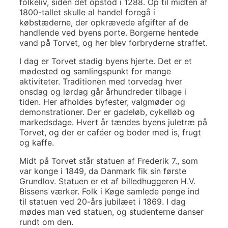
folkeliv, siden det opstod i 1288. Op til midten af
1800-tallet skulle al handel foregå i
købstæderne, der opkrævede afgifter af de
handlende ved byens porte. Borgerne hentede
vand på Torvet, og her blev forbryderne straffet.
I dag er Torvet stadig byens hjerte. Det er et
mødested og samlingspunkt for mange
aktiviteter. Traditionen med torvedag hver
onsdag og lørdag går århundreder tilbage i
tiden. Her afholdes byfester, valgmøder og
demonstrationer. Der er gadeløb, cykelløb og
markedsdage. Hvert år tændes byens juletræ på
Torvet, og der er caféer og boder med is, frugt
og kaffe.
Midt på Torvet står statuen af Frederik 7., som
var konge i 1849, da Danmark fik sin første
Grundlov. Statuen er et af billedhuggeren H.V.
Bissens værker. Folk i Køge samlede penge ind
til statuen ved 20-års jubilæet i 1869. I dag
mødes man ved statuen, og studenterne danser
rundt om den.