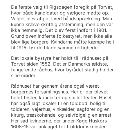
De første valg til Rigsdagen foregik på Torvet,
hvor både kandidater og vælgere mødte op.
Valget blev afgjort ved håndsoprækning. Man
kunne kræve skriftlig afstemning, men den var
ikke hemmelig. Det blev først indført i 1901.
Grundloven indførte folkestyret, men ikke alle
blev lige borgere. Kvinderne måtte kæmpe helt
til 1915, før de fik de samme rettigheder.
Det lokale bystyre har holdt til i rådhuset på
Torvet siden 1552. Det er Danmarks ældste,
fungerende rådhus, hvor byrådet stadig holder
sine møder.
Rådhuset har gennem årene også været
borgernes forsamlingshus. Her er der blevet
holdt fester, koncerter og spillet teater. Huset
har også lagt lokaler til en toldbod, bolig til
tolderen, vejerhus, vinkælder, sagfører og en
kirurg, træskohandel og selvfølgelig en arrest.
Her sad kvinderne, der under Køge Huskors
1608-15 var anklaget for trolddomskunster.