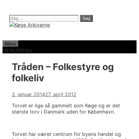
Hop
til
indhold
Søg
efter:
Menu
MENU
MENU
Tråden – Folkestyre og
folkeliv
2. januar 2014
27. april 2012
Torvet er lige så gammelt som Køge og er det
største torv i Danmark uden for København.
Torvet har været centrum for byens handel og