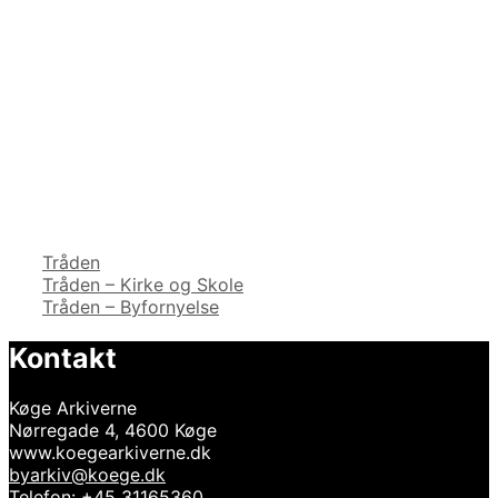
Kategorier
Tråden
Indlægsnavigation
Tråden – Kirke og Skole
Tråden – Byfornyelse
Kontakt
Køge Arkiverne
Nørregade 4, 4600 Køge
www.koegearkiverne.dk
byarkiv@koege.dk
Telefon: +45 31165360