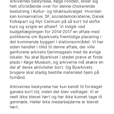
Arkivernes bestyrelse, Køge Fonden, stiller sig
helt uforstående over for denne chokerende
beslutning i Kultur- og Idrætsudvalget. Hvordan
kan konservative, SF, socialdemokraterne, Dansk
Folkepart og Nyt Centrum på så kort tid skifte
kurs og svigte en aftale? Vi indgik ved
budgetlægningen for 2014-2017 en aftale med
politikerne om Byarkivets fremtidige placering i
det kommende byggeri i stationsområdet. Vi har
siden handlet i tillid til denne aftale, der ville
genforene arkivets fjernmagasin med de øvrige
lokaler. Nu skal Byarkivet i stedet prøve at finde
plads i Køge Museum, og arkiverne må skære en
del af deres aktiviteter bort. Og Byarkivets
brugere skal stadig bestille materialet hjem på
forhånd.
Arkivernes bestyrelse har kun kendt til forslaget
ganske kort tid, inden det blev vedtaget. Vi er
reelt ikke blevet hørt og har ikke kunnet tage til
genmæle. Heller ikke medarbejderne er blevet
hørt.