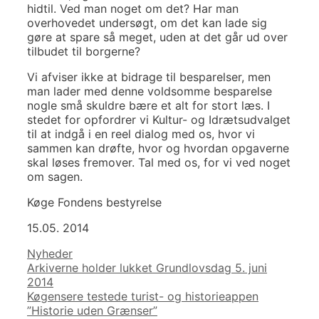
hidtil. Ved man noget om det? Har man
overhovedet undersøgt, om det kan lade sig
gøre at spare så meget, uden at det går ud over
tilbudet til borgerne?
Vi afviser ikke at bidrage til besparelser, men
man lader med denne voldsomme besparelse
nogle små skuldre bære et alt for stort læs. I
stedet for opfordrer vi Kultur- og Idrætsudvalget
til at indgå i en reel dialog med os, hvor vi
sammen kan drøfte, hvor og hvordan opgaverne
skal løses fremover. Tal med os, for vi ved noget
om sagen.
Køge Fondens bestyrelse
15.05. 2014
Kategorier
Nyheder
Indlægsnavigation
Arkiverne holder lukket Grundlovsdag 5. juni
2014
Køgensere testede turist- og historieappen
”Historie uden Grænser”