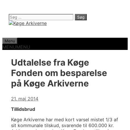
Hop
til
indhold
Søg
efter:
Menu
MENU
MENU
Udtalelse fra Køge
Fonden om besparelse
på Køge Arkiverne
21. maj 2014
Tillidsbrud
Køge Arkiverne har med kort varsel mistet 1/3 af
sit kommunale tilskud, svarende til 600.000 kr.