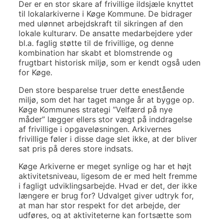
Der er en stor skare af frivillige ildsjæle knyttet
til lokalarkiverne i Køge Kommune. De bidrager
med ulønnet arbejdskraft til sikringen af den
lokale kulturarv. De ansatte medarbejdere yder
bl.a. faglig støtte til de frivillige, og denne
kombination har skabt et blomstrende og
frugtbart historisk miljø, som er kendt også uden
for Køge.
Den store besparelse truer dette enestående
miljø, som det har taget mange år at bygge op.
Køge Kommunes strategi ”Velfærd på nye
måder” lægger ellers stor vægt på inddragelse
af frivillige i opgaveløsningen. Arkivernes
frivillige føler i disse dage slet ikke, at der bliver
sat pris på deres store indsats.
Køge Arkiverne er meget synlige og har et højt
aktivitetsniveau, ligesom de er med helt fremme
i fagligt udviklingsarbejde. Hvad er det, der ikke
længere er brug for? Udvalget giver udtryk for,
at man har stor respekt for det arbejde, der
udføres, og at aktiviteterne kan fortsætte som