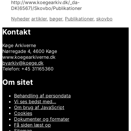
http://www.koegearkiv.dk/_da-
DK(6567)/Skovbo/Publikationer
Kategorier
Tags
Nyheder
artikler
,
bøger
,
Publikationer
,
skovbo
Kontakt
Køge Arkiverne
Nørregade 4, 4600 Køge
www.koegearkiverne.dk
byarkiv@koege.dk
Telefon: +45 31165360
Om sitet
Behandling af persondata
Vi ses bedst med…
Om brug af JavaScript
Cookies
Dokumenter og formater
Få siden læst op
Sitemap