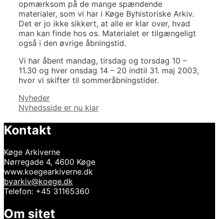
opmærksom på de mange spændende
materialer, som vi har i Køge Byhistoriske Arkiv.
Det er jo ikke sikkert, at alle er klar over, hvad
man kan finde hos os. Materialet er tilgængeligt
også i den øvrige åbningstid.
Vi har åbent mandag, tirsdag og torsdag 10 –
11.30 og hver onsdag 14 – 20 indtil 31. maj 2003,
hvor vi skifter til sommeråbningstider.
Kategorier
Nyheder
Indlægsnavigation
Nyhedsside er nu klar
Kontakt
Køge Arkiverne
Nørregade 4, 4600 Køge
www.koegearkiverne.dk
byarkiv@koege.dk
Telefon: +45 31165360
Om sitet