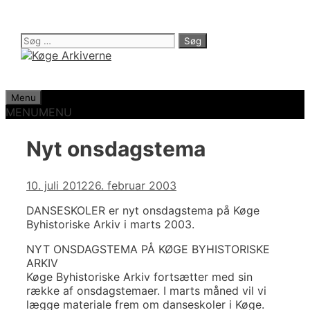
Hop
til
indhold
Søg
efter:
Menu
MENU
MENU
Nyt onsdagstema
10. juli 2012
26. februar 2003
DANSESKOLER er nyt onsdagstema på Køge
Byhistoriske Arkiv i marts 2003.
NYT ONSDAGSTEMA PÅ KØGE BYHISTORISKE
ARKIV
Køge Byhistoriske Arkiv fortsætter med sin
række af onsdagstemaer. I marts måned vil vi
lægge materiale frem om danseskoler i Køge.