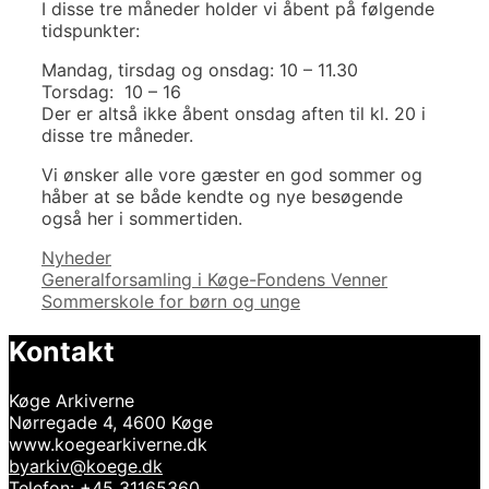
I disse tre måneder holder vi åbent på følgende
tidspunkter:
Mandag, tirsdag og onsdag: 10 – 11.30
Torsdag: 10 – 16
Der er altså ikke åbent onsdag aften til kl. 20 i
disse tre måneder.
Vi ønsker alle vore gæster en god sommer og
håber at se både kendte og nye besøgende
også her i sommertiden.
Kategorier
Nyheder
Indlægsnavigation
Generalforsamling i Køge-Fondens Venner
Sommerskole for børn og unge
Kontakt
Køge Arkiverne
Nørregade 4, 4600 Køge
www.koegearkiverne.dk
byarkiv@koege.dk
Telefon: +45 31165360