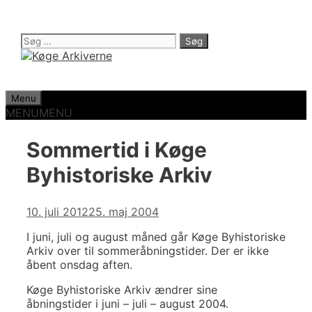
Hop
til
indhold
Søg
efter:
Menu
MENU
MENU
Sommertid i Køge
Byhistoriske Arkiv
10. juli 2012
25. maj 2004
I juni, juli og august måned går Køge Byhistoriske
Arkiv over til sommeråbningstider. Der er ikke
åbent onsdag aften.
Køge Byhistoriske Arkiv ændrer sine
åbningstider i juni – juli – august 2004.