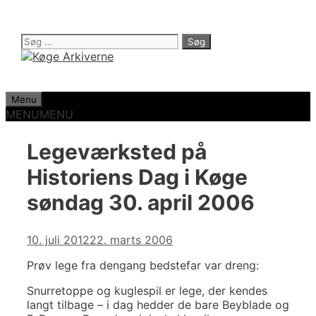
Hop
til
indhold
Søg
efter:
Menu
MENU
MENU
Legeværksted på
Historiens Dag i Køge
søndag 30. april 2006
10. juli 2012
22. marts 2006
Prøv lege fra dengang bedstefar var dreng:
Snurretoppe og kuglespil er lege, der kendes
langt tilbage – i dag hedder de bare Beyblade og