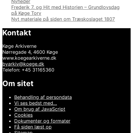
Kategorier
Nyheder
Indlægsnavigation
Frederik 7. og Hit med Historien – Grundlovsdag
på Køge Torv
Nyt materiale på siden om Træskoslaget 1807
Kontakt
Køge Arkiverne
Nørregade 4, 4600 Køge
www.koegearkiverne.dk
byarkiv@koege.dk
Telefon: +45 31165360
Om sitet
Behandling af persondata
Vi ses bedst med…
Om brug af JavaScript
Cookies
Dokumenter og formater
Få siden læst op
Sitemap