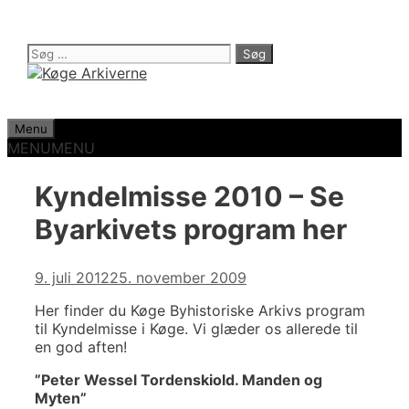
Hop
til
indhold
Søg
efter:
Menu
MENU
MENU
Kyndelmisse 2010 – Se
Byarkivets program her
9. juli 2012
25. november 2009
Her finder du Køge Byhistoriske Arkivs program
til Kyndelmisse i Køge. Vi glæder os allerede til
en god aften!
”Peter Wessel Tordenskiold. Manden og
Myten”