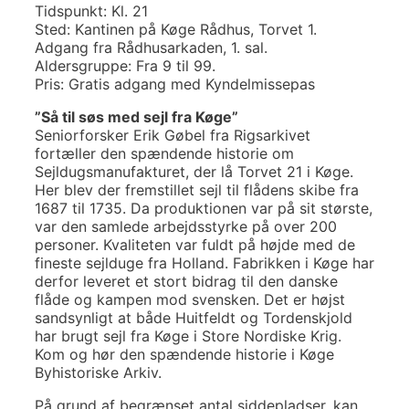
Tidspunkt: Kl. 21
Sted: Kantinen på Køge Rådhus, Torvet 1.
Adgang fra Rådhusarkaden, 1. sal.
Aldersgruppe: Fra 9 til 99.
Pris: Gratis adgang med Kyndelmissepas
”Så til søs med sejl fra Køge”
Seniorforsker Erik Gøbel fra Rigsarkivet
fortæller den spændende historie om
Sejldugsmanufakturet, der lå Torvet 21 i Køge.
Her blev der fremstillet sejl til flådens skibe fra
1687 til 1735. Da produktionen var på sit største,
var den samlede arbejdsstyrke på over 200
personer. Kvaliteten var fuldt på højde med de
fineste sejlduge fra Holland. Fabrikken i Køge har
derfor leveret et stort bidrag til den danske
flåde og kampen mod svensken. Det er højst
sandsynligt at både Huitfeldt og Tordenskjold
har brugt sejl fra Køge i Store Nordiske Krig.
Kom og hør den spændende historie i Køge
Byhistoriske Arkiv.
På grund af begrænset antal siddepladser, kan