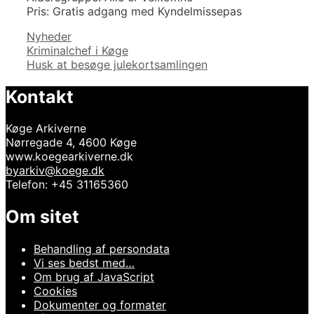
Pris: Gratis adgang med Kyndelmissepas
Kategorier
Nyheder
Indlægsnavigation
Kriminalchef i Køge
Husk at besøge julekortsamlingen
Kontakt
Køge Arkiverne
Nørregade 4, 4600 Køge
www.koegearkiverne.dk
byarkiv@koege.dk
Telefon: +45 31165360
Om sitet
Behandling af persondata
Vi ses bedst med…
Om brug af JavaScript
Cookies
Dokumenter og formater