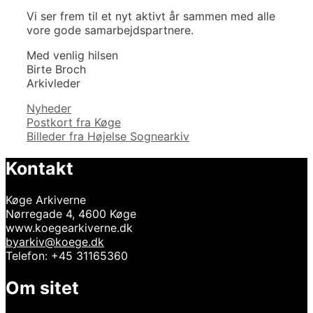
Vi ser frem til et nyt aktivt år sammen med alle
vore gode samarbejdspartnere.
Med venlig hilsen
Birte Broch
Arkivleder
Kategorier
Nyheder
Indlægsnavigation
Postkort fra Køge
Billeder fra Højelse Sognearkiv
Kontakt
Køge Arkiverne
Nørregade 4, 4600 Køge
www.koegearkiverne.dk
byarkiv@koege.dk
Telefon: +45 31165360
Om sitet