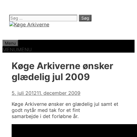
Hop
til
indhold
Søg
efter:
Menu
MENU
MENU
Køge Arkiverne ønsker
glædelig jul 2009
5. juli 2012
11. december 2009
Køge Arkiverne ønsker en glædelig jul samt et
godt nytår med tak for et fint
samarbejde i det forløbne år.