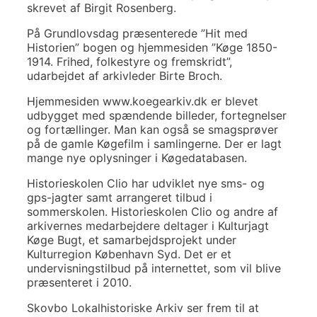
skrevet af Birgit Rosenberg.
På Grundlovsdag præsenterede ”Hit med
Historien” bogen og hjemmesiden ”Køge 1850-
1914. Frihed, folkestyre og fremskridt”,
udarbejdet af arkivleder Birte Broch.
Hjemmesiden www.koegearkiv.dk er blevet
udbygget med spændende billeder, fortegnelser
og fortællinger. Man kan også se smagsprøver
på de gamle Køgefilm i samlingerne. Der er lagt
mange nye oplysninger i Køgedatabasen.
Historieskolen Clio har udviklet nye sms- og
gps-jagter samt arrangeret tilbud i
sommerskolen. Historieskolen Clio og andre af
arkivernes medarbejdere deltager i Kulturjagt
Køge Bugt, et samarbejdsprojekt under
Kulturregion København Syd. Det er et
undervisningstilbud på internettet, som vil blive
præsenteret i 2010.
Skovbo Lokalhistoriske Arkiv ser frem til at