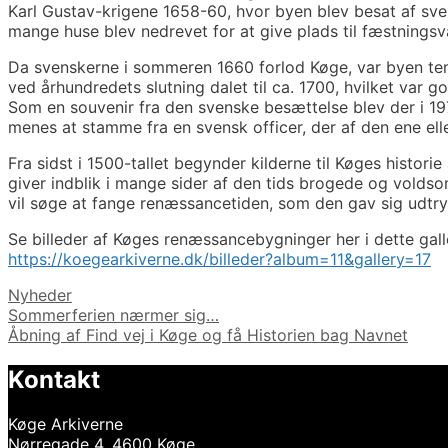
Karl Gustav-krigene 1658-60, hvor byen blev besat af sve
mange huse blev nedrevet for at give plads til fæstnings
Da svenskerne i sommeren 1660 forlod Køge, var byen tem
ved århundredets slutning dalet til ca. 1700, hvilket var g
Som en souvenir fra den svenske besættelse blev der i 19
menes at stamme fra en svensk officer, der af den ene el
Fra sidst i 1500-tallet begynder kilderne til Køges histori
giver indblik i mange sider af den tids brogede og volds
vil søge at fange renæssancetiden, som den gav sig udtry
Se billeder af Køges renæssancebygninger her i dette galle
https://koegearkiverne.dk/billeder?album=11&gallery=17
Kategorier
Nyheder
Indlægsnavigation
Sommerferien nærmer sig…
Åbning af Find vej i Køge og få Historien bag Navnet
Kontakt
Køge Arkiverne
Nørregade 4, 4600 Køge