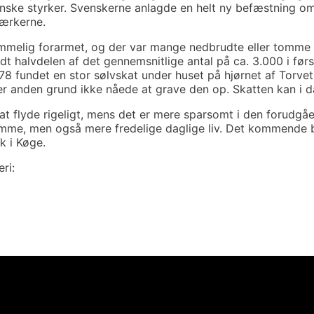
nske styrker. Svenskerne anlagde en helt ny befæstning om 
værkerne.
melig forarmet, og der var mange nedbrudte eller tomme h
odt halvdelen af det gennemsnitlige antal på ca. 3.000 i førs
78 fundet en stor sølvskat under huset på hjørnet af Torv
ler anden grund ikke nåede at grave den op. Skatten kan i
e at flyde rigeligt, mens det er mere sparsomt i den forudgå
omme, men også mere fredelige daglige liv. Det kommende b
k i Køge.
ri: