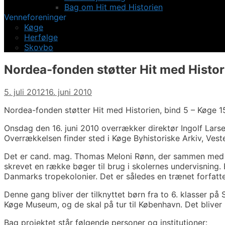
Bag om Hit med Historien
Venneforeninger
Køge
Herfølge
Skovbo
Nordea-fonden støtter Hit med Histor
5. juli 2012
16. juni 2010
Nordea-fonden støtter Hit med Historien, bind 5 – Køge
Onsdag den 16. juni 2010 overrækker direktør Ingolf Larse
Overrækkelsen finder sted i Køge Byhistoriske Arkiv, Veste
Det er cand. mag. Thomas Meloni Rønn, der sammen med p
skrevet en række bøger til brug i skolernes undervisning.
Danmarks tropekolonier. Det er således en trænet forfatte
Denne gang bliver der tilknyttet børn fra to 6. klasser på
Køge Museum, og de skal på tur til København. Det bliver 
Bag projektet står følgende personer og institutioner: