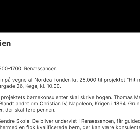
ien
 1500-1700. Renæssancen.
n på vegne af Nordea-fonden kr. 25.000 til projektet ”Hit m
rgade 26, Køge, kl. 10.00.
rojektets børnekonsulenter skal skrive bogen. Thomas Mel
 Blandt andet om Christian IV, Napoleon, Krigen i 1864, Gru
r, der skal føre pennen.
 Søndre Skole. De bliver undervist i Renæssancen, får guide
hermed en flok kvalificerede børn, der kan være konsulenter