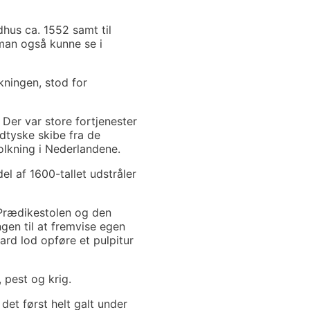
dhus ca. 1552 samt til
man også kunne se i
ningen, stod for
 Der var store fortjenester
dtyske skibe fra de
olkning i Nederlandene.
l af 1600-tallet udstråler
 Prædikestolen og den
gen til at fremvise egen
ard lod opføre et pulpitur
 pest og krig.
et først helt galt under