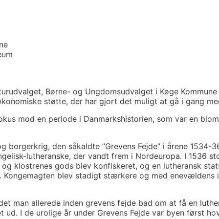
rne
seum
lturudvalget, Børne- og Ungdomsudvalget i Køge Kommune
konomiske støtte, der har gjort det muligt at gå i gang me
 fokus mod en periode i Danmarkshistorien, som var en blom
og borgerkrig, den såkaldte ”Grevens Fejde” i årene 1534-3
gelisk-lutheranske, der vandt frem i Nordeuropa. I 1536 st
s og klostrenes gods blev konfiskeret, og en lutheransk stat
s. Kongemagten blev stadigt stærkere og med enevældens i
idet man allerede inden grevens fejde bad om at få en luthe
 ud. I de urolige år under Grevens Fejde var byen først ho