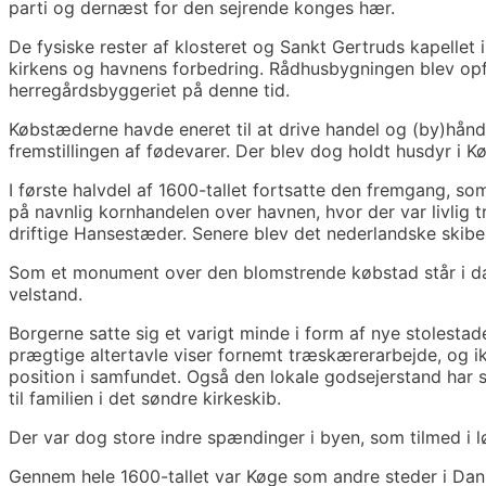
parti og dernæst for den sejrende konges hær.
De fysiske rester af klosteret og Sankt Gertruds kapellet
kirkens og havnens forbedring. Rådhusbygningen blev op
herregårdsbyggeriet på denne tid.
Købstæderne havde eneret til at drive handel og (by)hån
fremstillingen af fødevarer. Der blev dog holdt husdyr i 
I første halvdel af 1600-tallet fortsatte den fremgang, s
på navnlig kornhandelen over havnen, hvor der var livlig 
driftige Hansestæder. Senere blev det nederlandske skibe, 
Som et monument over den blomstrende købstad står i dag K
velstand.
Borgerne satte sig et varigt minde i form af nye stolest
prægtige altertavle viser fornemt træskærerarbejde, og i
position i samfundet. Også den lokale godsejerstand har s
til familien i det søndre kirkeskib.
Der var dog store indre spændinger i byen, som tilmed i l
Gennem hele 1600-tallet var Køge som andre steder i Danm