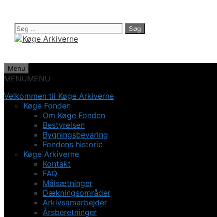
Hop
til
indhold
Søg
efter:
Menu
MENU
MENU
Velkommen til Køge Arkiverne
Køge Fonden
Om Køge Fonden
Bestyrelsen
Bygningsbevaring
Fondens historie
Køge Arkiverne
Kontakt
FAQ
Målsætninger
Dækningsområder
Arkivsamarbejder
Årsberetninger