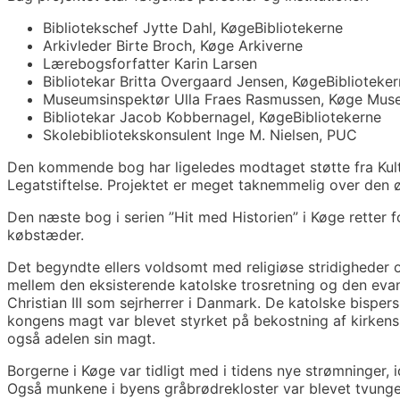
Bibliotekschef Jytte Dahl, KøgeBibliotekerne
Arkivleder Birte Broch, Køge Arkiverne
Lærebogsforfatter Karin Larsen
Bibliotekar Britta Overgaard Jensen, KøgeBiblioteke
Museumsinspektør Ulla Fraes Rasmussen, Køge Mu
Bibliotekar Jacob Kobbernagel, KøgeBibliotekerne
Skolebibliotekskonsulent Inge M. Nielsen, PUC
Den kommende bog har ligeledes modtaget støtte fra Ku
Legatstiftelse. Projektet er meget taknemmelig over den ø
Den næste bog i serien ”Hit med Historien” i Køge retter
købstæder.
Det begyndte ellers voldsomt med religiøse stridigheder 
mellem den eksisterende katolske trosretning og den evan
Christian III som sejrherrer i Danmark. De katolske bisper
kongens magt var blevet styrket på bekostning af kirken
også adelen sin magt.
Borgerne i Køge var tidligt med i tidens nye strømninger, 
Også munkene i byens gråbrødrekloster var blevet tvunget