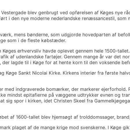
 i Vestergade blev genbrugt ved opførelsen af Køges nye rå
ført i den nye moderne nederlandske renæssancestil, som 
dværk, mens bønderne, som udgjorde hovedparten af befolk
Køge som i de fleste købstæder.
om Køges erhvervsliv havde oplevet gennem hele 1500-tallet.
trafik af udenlandske fartøjer. Gennem mange år var det nor
der lagde til i Køge for at hente korn til den voksende bef
øge Sankt Nicolai Kirke. Kirkens interiør fra første halvde
ader med indgraverede bomærker, der markerer ejerforhold.
kke mindst epitafierne på væggene udtrykker evnen og tran
at sig spor i kirken, idet Christen Skeel fra Gammelkjøgega
øbet af 1600-tallet blev hjemsøgt af trolddomssager, brand,
ark plaget af de mange krige mod svenskerne. I Køge gik d