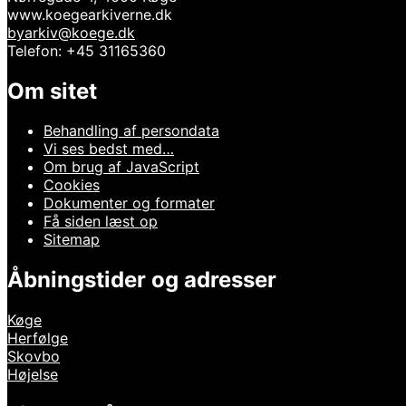
www.koegearkiverne.dk
byarkiv@koege.dk
Telefon: +45 31165360
Om sitet
Behandling af persondata
Vi ses bedst med…
Om brug af JavaScript
Cookies
Dokumenter og formater
Få siden læst op
Sitemap
Åbningstider og adresser
Køge
Herfølge
Skovbo
Højelse