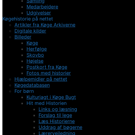
Samling
Medarbejdere
Udgivelser
Køgehistorie på nettet
Artikler fra Køge Arkiverne
Digitale kilder
Billeder
Køge
Herfølge
Skovbo
Højelse
Postkort fra Køge
Fotos med historier
Hjælpemidler på nettet
Køgedatabasen
For børn
Kulturjagt i Køge Bugt
Hit med Historien
Links og læsning
Forslag til lege
Læs Historierne
Uddrag af bøgerne
Lærervejledning