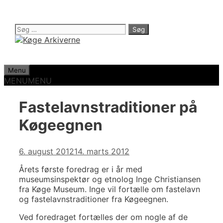
Hop
til
indhold
Søg
efter:
Menu
MENU
MENU
Fastelavnstraditioner på
Køgeegnen
6. august 2012
14. marts 2012
Årets første foredrag er i år med
museumsinspektør og etnolog Inge Christiansen
fra Køge Museum. Inge vil fortælle om fastelavn
og fastelavnstraditioner fra Køgeegnen.
Ved foredraget fortælles der om nogle af de