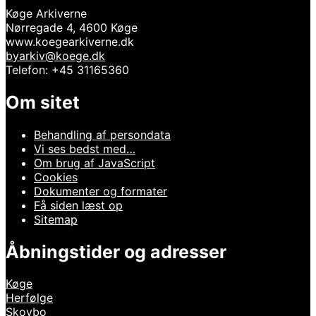
Køge Arkiverne
Nørregade 4, 4600 Køge
www.koegearkiverne.dk
byarkiv@koege.dk
Telefon: +45 31165360
Om sitet
Behandling af persondata
Vi ses bedst med…
Om brug af JavaScript
Cookies
Dokumenter og formater
Få siden læst op
Sitemap
Åbningstider og adresser
Køge
Herfølge
Skovbo