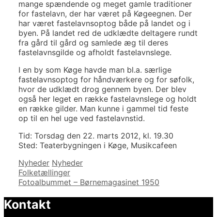
mange spændende og meget gamle traditioner
for fastelavn, der har været på Køgeegnen. Der
har været fastelavnsoptog både på landet og i
byen. På landet red de udklædte deltagere rundt
fra gård til gård og samlede æg til deres
fastelavnsgilde og afholdt fastelavnslege.
I en by som Køge havde man bl.a. særlige
fastelavnsoptog for håndværkere og for søfolk,
hvor de udklædt drog gennem byen. Der blev
også her leget en række fastelavnslege og holdt
en række gilder. Man kunne i gammel tid feste
op til en hel uge ved fastelavnstid.
Tid: Torsdag den 22. marts 2012, kl. 19.30
Sted: Teaterbygningen i Køge, Musikcafeen
Kategorier
Tags
Nyheder
Nyheder
Indlægsnavigation
Folketællinger
Fotoalbummet – Børnemagasinet 1950
Kontakt