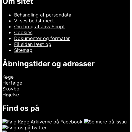
Om sitet
Behandling af persondata
Vi ses bedst med…
Om brug af JavaScript
Cookies
Dokumenter og formater
Få siden læst op
Sitemap
Åbningstider og adresser
Køge
Herfølge
Skovbo
Højelse
Find os på