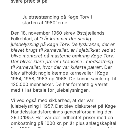
svare præcist på.
Juletræstænding på Køge Torv i
starten af 1980´erne.
Den 18. november 1960 skrev Østsjællands
Folkeblad, at ”
i år kommer der særlig
julebelysning på Køge Torv. De lyskranse, der er
blevet brugt til karnevallet, er i øjeblikket ved at
blive monteret på masterne omkring Køge Torv.
Der bliver klare pærer i kransene i modsætning
til karnevallet, hvor der var kulørte pærer
”. Der
blev afholdt nogle kæmpe karnevaller i Køge i
1954, 1958, 1963 og 1968. De kunne samle op til
120.000 mennesker. De har formentlig været
med til at betale for julebelysningen.
Vi ved også med sikkerhed, at der var
julebelysning i 1957. Det blev diskuteret på Køge
Handelsstandsforenings generalforsamling den
29.10.1957. Her var der indhentet priser med en
omkostning på 1000 kr. pr. år plus anlægskapital