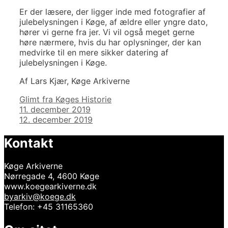
Er der læsere, der ligger inde med fotografier af
julebelysningen i Køge, af ældre eller yngre dato,
hører vi gerne fra jer. Vi vil også meget gerne
høre nærmere, hvis du har oplysninger, der kan
medvirke til en mere sikker datering af
julebelysningen i Køge.
Af Lars Kjær, Køge Arkiverne
Kategorier
Glimt fra Køges Historie
Indlægsnavigation
11. december 2019
12. december 2019
Kontakt
Køge Arkiverne
Nørregade 4, 4600 Køge
www.koegearkiverne.dk
byarkiv@koege.dk
Telefon: +45 31165360