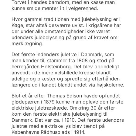
Torvet i hendes barndom, med en kasse man
kunne smide mønter i til velgørenhed.
Hvor gammel traditionen med julebelysning er i
Køge, står altså desværre uvist. I krigsårene har
der under alle omstændigheder ikke været
udendørs julebelysning på grund af kravet om
mørklægning.
Det første indendørs juletræ i Danmark, som
man kender til, stammer fra 1808 og stod på
herregården Holsteinborg. Det blev oprindeligt
anvendt i de mere velstillede kredse blandt
adelige og præster og spredte sig efterhånden
længere ud i landet blandt andet via højskolerne.
Blot et år efter Thomas Edison havde opfundet
glødepæren i 1879 kunne man opleve den første
elektriske juletræskæde. Omkring 30 år efter
kom den første elektriske julebelysning til
Danmark. Det var ca. i 1910. Det første udendørs
juletræ med elektriske lys blev tændt på
Københavns Rådhusplads i 1914.