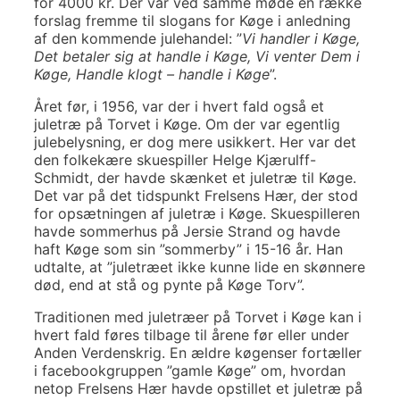
for 4000 kr. Der var ved samme møde en række
forslag fremme til slogans for Køge i anledning
af den kommende julehandel: ”
Vi handler i Køge,
Det betaler sig at handle i Køge,
Vi venter Dem i
Køge, Handle klogt – handle i Køge
”.
Året før, i 1956, var der i hvert fald også et
juletræ på Torvet i Køge. Om der var egentlig
julebelysning, er dog mere usikkert. Her var det
den folkekære skuespiller Helge Kjærulff-
Schmidt, der havde skænket et juletræ til Køge.
Det var på det tidspunkt Frelsens Hær, der stod
for opsætningen af juletræ i Køge. Skuespilleren
havde sommerhus på Jersie Strand og havde
haft Køge som sin ”sommerby” i 15-16 år. Han
udtalte, at ”juletræet ikke kunne lide en skønnere
død, end at stå og pynte på Køge Torv”.
Traditionen med juletræer på Torvet i Køge kan i
hvert fald føres tilbage til årene før eller under
Anden Verdenskrig. En ældre køgenser fortæller
i facebookgruppen ”gamle Køge” om, hvordan
netop Frelsens Hær havde opstillet et juletræ på