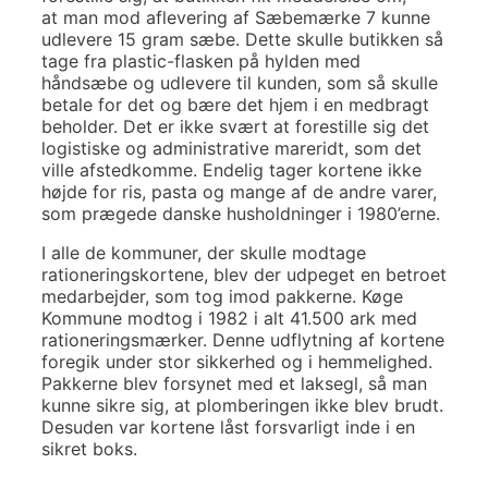
at man mod aflevering af Sæbemærke 7 kunne
udlevere 15 gram sæbe. Dette skulle butikken så
tage fra plastic-flasken på hylden med
håndsæbe og udlevere til kunden, som så skulle
betale for det og bære det hjem i en medbragt
beholder. Det er ikke svært at forestille sig det
logistiske og administrative mareridt, som det
ville afstedkomme. Endelig tager kortene ikke
højde for ris, pasta og mange af de andre varer,
som prægede danske husholdninger i 1980’erne.
I alle de kommuner, der skulle modtage
rationeringskortene, blev der udpeget en betroet
medarbejder, som tog imod pakkerne. Køge
Kommune modtog i 1982 i alt 41.500 ark med
rationeringsmærker. Denne udflytning af kortene
foregik under stor sikkerhed og i hemmelighed.
Pakkerne blev forsynet med et laksegl, så man
kunne sikre sig, at plomberingen ikke blev brudt.
Desuden var kortene låst forsvarligt inde i en
sikret boks.