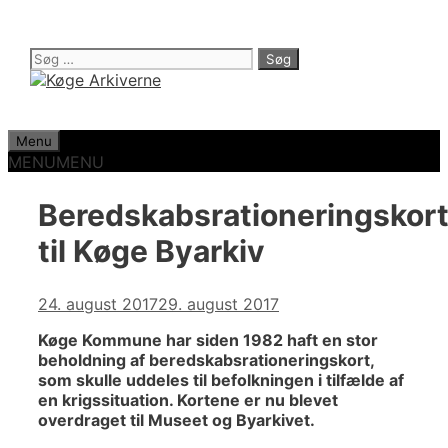
Hop
til
indhold
Søg
efter:
Menu
MENU
MENU
Beredskabsrationeringskor
til Køge Byarkiv
24. august 2017
29. august 2017
Køge Kommune har siden 1982 haft en stor
beholdning af beredskabsrationeringskort,
som skulle uddeles til befolkningen i tilfælde af
en krigssituation. Kortene er nu blevet
overdraget til Museet og Byarkivet.