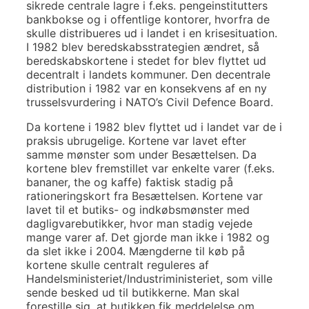
sikrede centrale lagre i f.eks. pengeinstitutters
bankbokse og i offentlige kontorer, hvorfra de
skulle distribueres ud i landet i en krisesituation.
I 1982 blev beredskabsstrategien ændret, så
beredskabskortene i stedet for blev flyttet ud
decentralt i landets kommuner. Den decentrale
distribution i 1982 var en konsekvens af en ny
trusselsvurdering i NATO’s Civil Defence Board.
Da kortene i 1982 blev flyttet ud i landet var de i
praksis ubrugelige. Kortene var lavet efter
samme mønster som under Besættelsen. Da
kortene blev fremstillet var enkelte varer (f.eks.
bananer, the og kaffe) faktisk stadig på
rationeringskort fra Besættelsen. Kortene var
lavet til et butiks- og indkøbsmønster med
dagligvarebutikker, hvor man stadig vejede
mange varer af. Det gjorde man ikke i 1982 og
da slet ikke i 2004. Mængderne til køb på
kortene skulle centralt reguleres af
Handelsministeriet/Industriministeriet, som ville
sende besked ud til butikkerne. Man skal
forestille sig, at butikken fik meddelelse om,