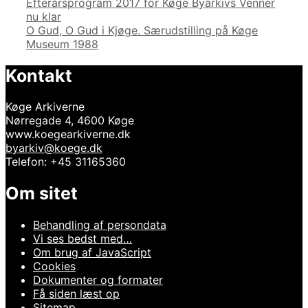
Indlægsnavigation
Efterårsprogram 2017 for Køge Byarkivs Venner
nu klar
O Gud, O Gud i Kjøge. Særudstilling på Køge
Museum 1988
Kontakt
Køge Arkiverne
Nørregade 4, 4600 Køge
www.koegearkiverne.dk
byarkiv@koege.dk
Telefon: +45 31165360
Om sitet
Behandling af persondata
Vi ses bedst med…
Om brug af JavaScript
Cookies
Dokumenter og formater
Få siden læst op
Sitemap