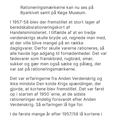
Rationeringsmærkerne kan nu ses på
Byarkivet samt på Køge Museum.
I 1957-58 blev der fremstillet et stort lager af
beredskabsrationeringskort af
Handelsministeriet. I tilfælde af at en tredje
verdenskrigs skulle bryde ud, regnede man med,
at der ville blive mangel på en række
dagligvarer. Derfor skulle varerne rationeres, så
alle havde lige adgang til fornødenheder. Det var
fødevarer som franskbrød, rugbrød, smør,
sukker og gær men også sæbe og pålæg, der
var sat på rationeringsmærkerne.
Det var erfaringerne fra Anden Verdenskrig og
ikke mindste Den kolde Krigs spændinger, der
gjorde, at kortene blev fremstillet. Det var først
op i starten af 1950´erne, at de sidste
rationeringer endelig forsvandt efter Anden
Verdenskrig. Så erfaringen lå lige for.
I de første mange år efter 1957/58 lå kortene i