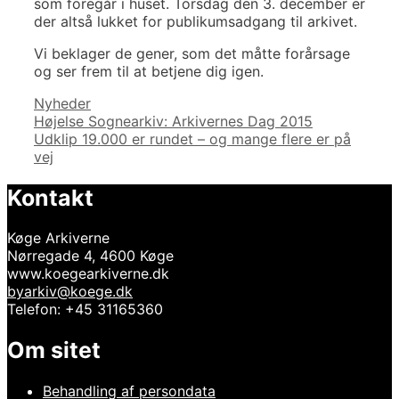
som foregår i huset. Torsdag den 3. december er
der altså lukket for publikumsadgang til arkivet.
Vi beklager de gener, som det måtte forårsage
og ser frem til at betjene dig igen.
Kategorier
Nyheder
Indlægsnavigation
Højelse Sognearkiv: Arkivernes Dag 2015
Udklip 19.000 er rundet – og mange flere er på
vej
Kontakt
Køge Arkiverne
Nørregade 4, 4600 Køge
www.koegearkiverne.dk
byarkiv@koege.dk
Telefon: +45 31165360
Om sitet
Behandling af persondata