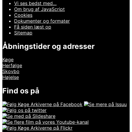
Vi ses bedst med…
Om brug af JavaScript
Cookies
Dokumenter og formater
Få siden læst op
Sitemap
Åbningstider og adresser
Køge
Herfølge
Skovbo
Højelse
Find os på