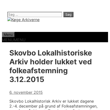
Hop
til
indhold
Søg
efter:
Menu
MENU
MENU
Skovbo Lokalhistoriske
Arkiv holder lukket ved
folkeafstemning
3.12.2015
6. november 2015
Skovbo Lokalhistorisk Arkiv er lukket dagene
2.-4. december på grund af Folkeafstemningen,