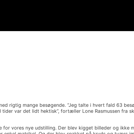
ed rigtig mange besøgende. “Jeg talte i hvert fald 63 besø
 tider var det lidt hektisk”, fortæller Lone Rasmussen fra s
for vores nye udstilling. Der blev kigget billeder og ikke 
r enkel matrikel. Og der blev snakket på kryds og tværs 