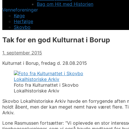
Bag om Hit med Historien
Venneforeninger
Køge
Herfølge
Skovbo
Tak for en god Kulturnat i Borup
1. september 2015
Kulturnat i Borup, fredag d. 28.08.2015
Foto fra Kulturnattet i Skovbo
Lokalhistoriske Arkiv
Skovbo Lokalhistoriske Arkiv havde en forrygende aften m
holdt åbent, men der kan meget nemt have været flere. Til
Arkiv.
Lone Rasmussen fortsætter: “Vi oplevede en stor interesse 
tingbogsoplysninger, som vi også havde medtaget for hve