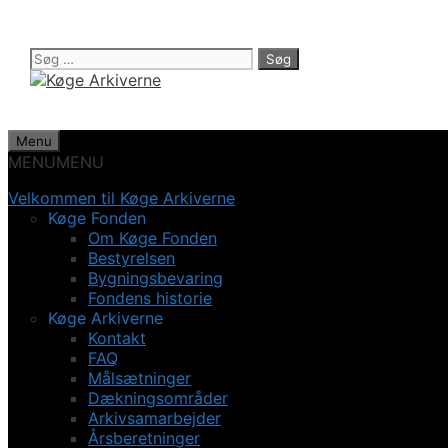
Hop
til
indhold
Søg
efter:
Menu
MENU
MENU
Velkommen til Køge Arkiverne
Køge Fonden
Om Køge Fonden
Bestyrelsen
Bygningsbevaring
Fondens historie
Køge Arkiverne
Kontakt
FAQ
Målsætninger
Dækningsområder
Arkivsamarbejder
Årsberetninger