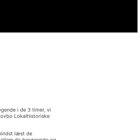
gende i de 3 timer, vi
kovbo Lokalhistoriske
mindst læst de
imellem de besøgende og