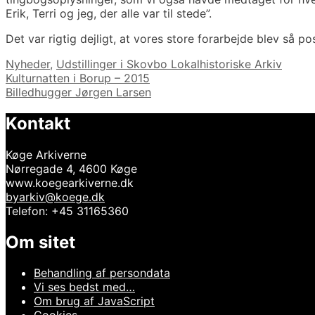
Erik, Terri og jeg, der alle var til stede”.
Det var rigtig dejligt, at vores store forarbejde blev så po
Kategorier
Nyheder
,
Udstillinger i Skovbo Lokalhistoriske Arkiv
Indlægsnavigation
Kulturnatten i Borup – 2015
Billedhugger Jørgen Larsen
Kontakt
Køge Arkiverne
Nørregade 4, 4600 Køge
www.koegearkiverne.dk
byarkiv@koege.dk
Telefon: +45 31165360
Om sitet
Behandling af persondata
Vi ses bedst med…
Om brug af JavaScript