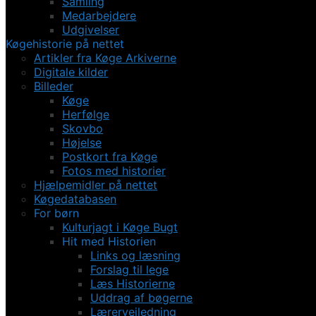
Samling
Medarbejdere
Udgivelser
Køgehistorie på nettet
Artikler fra Køge Arkiverne
Digitale kilder
Billeder
Køge
Herfølge
Skovbo
Højelse
Postkort fra Køge
Fotos med historier
Hjælpemidler på nettet
Køgedatabasen
For børn
Kulturjagt i Køge Bugt
Hit med Historien
Links og læsning
Forslag til lege
Læs Historierne
Uddrag af bøgerne
Lærervejledning