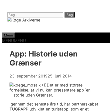
Hop
til
indhold
Søg
efter:
Menu
MENU
MENU
App: Historie uden
Grænser
23. september 2019
25. juni 2014
Det er med største
fornøjelse, at vi nu kan præsentere app´en
Historie uden Grænser.
Igennem det seneste års tid, har partnerskabet
TUGRAPP udviklet en turistapp, som er et