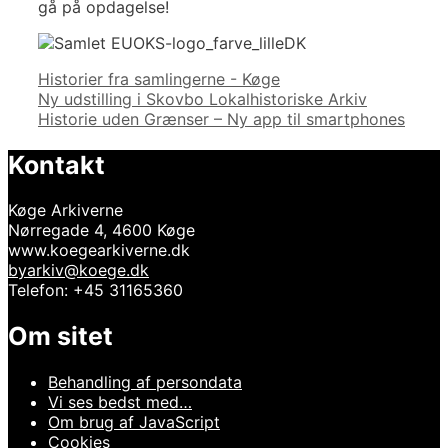
gå på opdagelse!
Kategorier
Historier fra samlingerne - Køge
Indlægsnavigation
Ny udstilling i Skovbo Lokalhistoriske Arkiv
Historie uden Grænser – Ny app til smartphones
Kontakt
Køge Arkiverne
Nørregade 4, 4600 Køge
www.koegearkiverne.dk
byarkiv@koege.dk
Telefon: +45 31165360
Om sitet
Behandling af persondata
Vi ses bedst med…
Om brug af JavaScript
Cookies