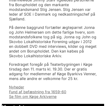
fra Borupholdet og den markante
modstandsmand Stig Jensen. Stig Jensen var
leder af SOE i Danmark og nedkastningschef på
Sjælland.
På denne baggrund fortæller ægteparret Jonna
og John Helmersen om dette farlige hverv, som
modstandsfolkene tog på sig. Jonna og John og
Skovbo Lokalhistoriske Forening udgav i 2012
en dobbelt DVD med interviews, kilder og meget
andet om Borupholdet. Den kan købes på
Skovbo Lokalhistoriske Arkiv.
Foredraget foregår på Teaterbygningen i Køge
tirsdag den 11. marts kl. 19.30. Der er gratis
adgang for medlemmer af Køge Byarkivs Venner,
mens alle andre er velkomne for 25 kr.
Kategorier
Nyheder
Indlægsnavigation
Fund af befæstning fra 1659-60
Se film om Køge Arkiverne