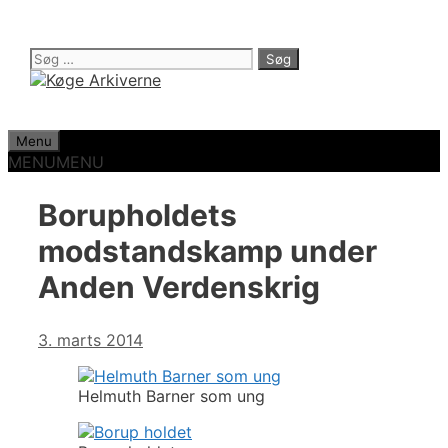
Hop
til
indhold
Søg
efter:
Menu
MENU
MENU
Borupholdets
modstandskamp under
Anden Verdenskrig
3. marts 2014
Helmuth Barner som ung