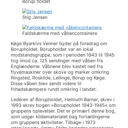
Borup holdet
Stig Jensen
Faldskærme med våbencontainere
Køge Byarkivs Venner byder på foredrag om
Borupholdet. Borupholdet var en lokal
modstandsgruppe, som i perioden 1943 til 1945
tog imod ca. 125 sendinger med våben fra
Englænderne. Våbnene blev kastet ned fra
flyvemaskiner over skove og marker omkring
Ringsted, Roskilde, Lellinge, Borup og Køge.
Disse våben blev sendt videre til
frihedskæmpere rundt omkring i landet.
Lederen af Borupholdet, Helmuth Barner, skrev i
1993 skrev bogen »Borupholdet 1943-1945« om
gruppens oplevelser. Det er primært denne bog,
som udgør kildematerialet bag fortællingerne
om gruppens aktiviteter. Tilbage i 1973
interviewede Jimmy Stahr ligeledes personerne