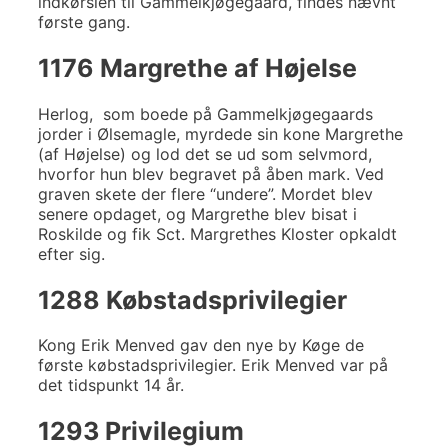
indkørslen til Gammelkjøgegaard, findes nævnt
første gang.
1176 Margrethe af Højelse
Herlog, som boede på Gammelkjøgegaards
jorder i Ølsemagle, myrdede sin kone Margrethe
(af Højelse) og lod det se ud som selvmord,
hvorfor hun blev begravet på åben mark. Ved
graven skete der flere “undere”. Mordet blev
senere opdaget, og Margrethe blev bisat i
Roskilde og fik Sct. Margrethes Kloster opkaldt
efter sig.
1288 Købstadsprivilegier
Kong Erik Menved gav den nye by Køge de
første købstadsprivilegier. Erik Menved var på
det tidspunkt 14 år.
1293 Privilegium