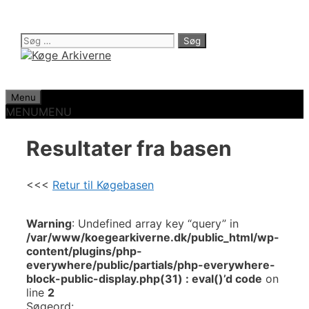
Hop
til
indhold
Søg
efter:
Menu
MENU
MENU
Resultater fra basen
<<<
Retur til Køgebasen
Warning
: Undefined array key “query” in
/var/www/koegearkiverne.dk/public_html/wp-
content/plugins/php-
everywhere/public/partials/php-everywhere-
block-public-display.php(31) : eval()’d code
on
line
2
Søgeord: