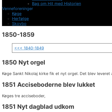
Bag om Hit med Historien
Venneforeninger
Køge
Herfølge
Skovbo
1850-1859
<<< 1840-1849
1850 Nyt orgel
Køge Sankt Nikolaj kirke fik et nyt orgel. Det blev lever
1851 Acciseboderne blev lukket
Køges tre acciseboder,
1851 Nyt dagblad udkom