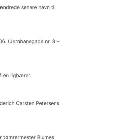
ndrede senere navn til
06. (Jernbanegade nr. 8 –
 en ligbærer.
ederich Carsten Petersens
ter tømrermester Blumes