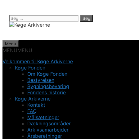
Hop
til
indhold
Søg
efter:
Menu
MENU
MENU
Velkommen til Køge Arkiverne
Køge Fonden
Om Køge Fonden
Bestyrelsen
Bygningsbevaring
Fondens historie
Køge Arkiverne
Kontakt
FAQ
Målsætninger
Dækningsområder
Arkivsamarbejder
Årsberetninger