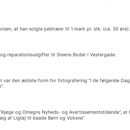
en, at han solgte juletræer til 1 mark pr. stk. (ca. 30 øre).
 og reparationsudgifter til Steens Boder i Vestergade.
m var den ældste form for fotografering “I de følgende Da
”.
“Kjøge og Omegns Nyheds- og Avertissementstidende”, at h
g af Ligtøj til baade Børn og Voksne”.