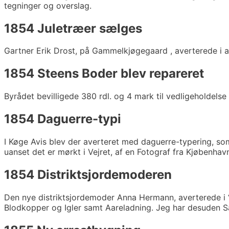
tegninger og overslag.
1854 Juletræer sælges
Gartner Erik Drost, på Gammelkjøgegaard , averterede i avis
1854 Steens Boder blev repareret
Byrådet bevilligede 380 rdl. og 4 mark til vedligeholdelse
1854 Daguerre-typi
I Køge Avis blev der averteret med daguerre-typering, so
uanset det er mørkt i Vejret, af en Fotograf fra Kjøbenhavn
1854 Distriktsjordemoderen
Den nye distriktsjordemoder Anna Hermann, averterede i 
Blodkopper og Igler samt Aareladning. Jeg har desuden Sal