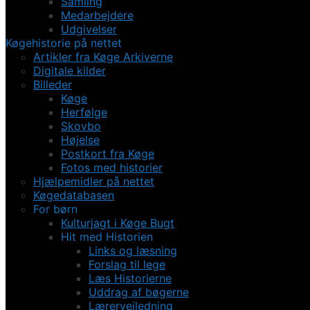
Samling
Medarbejdere
Udgivelser
Køgehistorie på nettet
Artikler fra Køge Arkiverne
Digitale kilder
Billeder
Køge
Herfølge
Skovbo
Højelse
Postkort fra Køge
Fotos med historier
Hjælpemidler på nettet
Køgedatabasen
For børn
Kulturjagt i Køge Bugt
Hit med Historien
Links og læsning
Forslag til lege
Læs Historierne
Uddrag af bøgerne
Lærervejledning