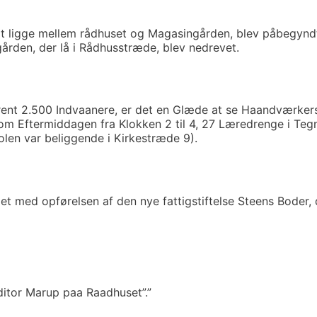
 at ligge mellem rådhuset og Magasingården, blev påbegynd
ården, der lå i Rådhusstræde, blev nedrevet.
trent 2.500 Indvaanere, er det en Glæde at se Haandværke
 Eftermiddagen fra Klokken 2 til 4, 27 Læredrenge i Tegn
olen var beliggende i Kirkestræde 9).
t med opførelsen af den nye fattigstiftelse Steens Boder, 
itor Marup paa Raadhuset”.”