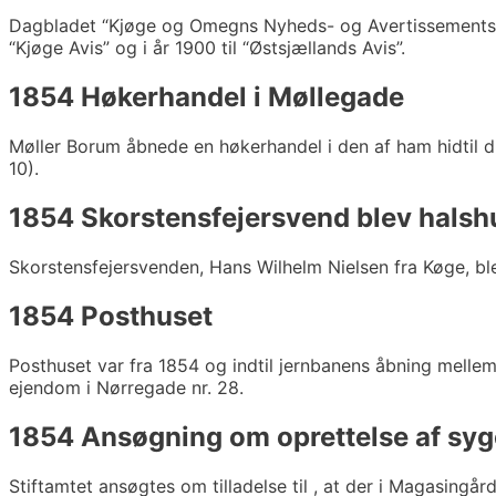
Dagbladet “Kjøge og Omegns Nyheds- og Avertissementsti
“Kjøge Avis” og i år 1900 til “Østsjællands Avis”.
1854 Høkerhandel i Møllegade
Møller Borum åbnede en høkerhandel i den af ham hidtil d
10).
1854 Skorstensfejersvend blev halsh
Skorstensfejersvenden, Hans Wilhelm Nielsen fra Køge, bl
1854 Posthuset
Posthuset var fra 1854 og indtil jernbanens åbning melle
ejendom i Nørregade nr. 28.
1854 Ansøgning om oprettelse af sy
Stiftamtet ansøgtes om tilladelse til , at der i Magasin