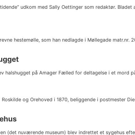
dende” udkom med Sally Oettinger som redaktør. Bladet æ
revne hestemølle, som han nedlagde i Møllegade matr.nr. 2
ugget
ev halshugget på Amager Fælled for deltagelse i et mord på
m Roskilde og Orehoved i 1870, beliggende i postmester Di
gehus
gården (det nuværende museum) blev indrettet et sygehus ef