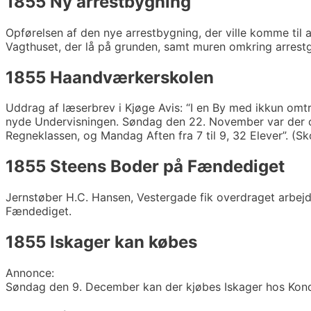
1855 Ny arrestbygning
Opførelsen af den nye arrestbygning, der ville komme til
Vagthuset, der lå på grunden, samt muren omkring arrestg
1855 Haandværkerskolen
Uddrag af læserbrev i Kjøge Avis: “I en By med ikkun om
nyde Undervisningen. Søndag den 22. November var der om
Regneklassen, og Mandag Aften fra 7 til 9, 32 Elever”. (Sk
1855 Steens Boder på Fændediget
Jernstøber H.C. Hansen, Vestergade fik overdraget arbejde
Fændediget.
1855 Iskager kan købes
Annonce:
Søndag den 9. December kan der kjøbes Iskager hos Kond