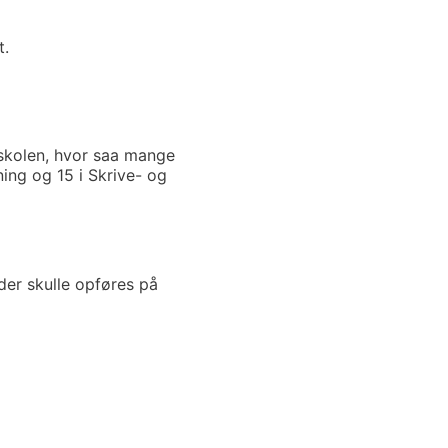
t.
rskolen, hvor saa mange
ing og 15 i Skrive- og
der skulle opføres på