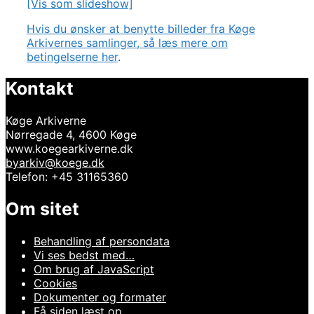
[Vis som slideshow]
Hvis du ønsker at benytte billeder fra Køge
Arkivernes samlinger, så læs mere om
betingelserne her
.
Kontakt
Køge Arkiverne
Nørregade 4, 4600 Køge
www.koegearkiverne.dk
byarkiv@koege.dk
Telefon: +45 31165360
Om sitet
Behandling af persondata
Vi ses bedst med…
Om brug af JavaScript
Cookies
Dokumenter og formater
Få siden læst op