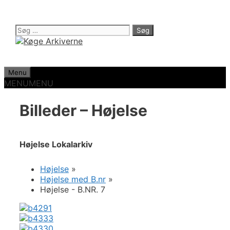
Hop
til
indhold
Søg
efter:
Menu
MENU
MENU
Billeder – Højelse
Højelse Lokalarkiv
Højelse
»
Højelse med B.nr
»
Højelse - B.NR. 7