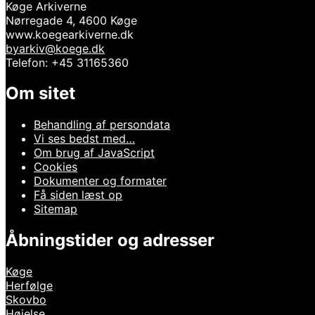
Køge Arkiverne
Nørregade 4, 4600 Køge
www.koegearkiverne.dk
byarkiv@koege.dk
Telefon: +45 31165360
Om sitet
Behandling af persondata
Vi ses bedst med…
Om brug af JavaScript
Cookies
Dokumenter og formater
Få siden læst op
Sitemap
Åbningstider og adresser
Køge
Herfølge
Skovbo
Højelse