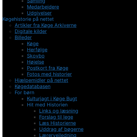
Samling
Medarbejdere
Udgivelser
Køgehistorie på nettet
Artikler fra Køge Arkiverne
Digitale kilder
Billeder
Køge
Herfølge
Skovbo
Højelse
Postkort fra Køge
Fotos med historier
Hjælpemidler på nettet
Køgedatabasen
For børn
Kulturjagt i Køge Bugt
Hit med Historien
Links og læsning
Forslag til lege
Læs Historierne
Uddrag af bøgerne
Lærervejledning