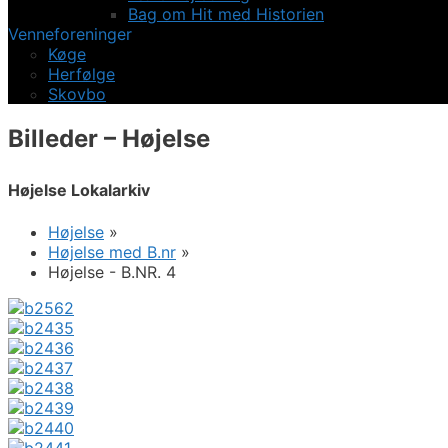
Bag om Hit med Historien
Venneforeninger
Køge
Herfølge
Skovbo
Billeder – Højelse
Højelse Lokalarkiv
Højelse
»
Højelse med B.nr
»
Højelse - B.NR. 4