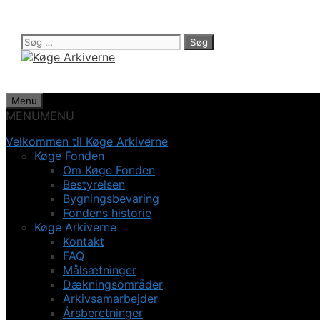
Hop
til
indhold
Søg
efter:
Menu
MENU
MENU
Velkommen til Køge Arkiverne
Køge Fonden
Om Køge Fonden
Bestyrelsen
Bygningsbevaring
Fondens historie
Køge Arkiverne
Kontakt
FAQ
Målsætninger
Dækningsområder
Arkivsamarbejder
Årsberetninger