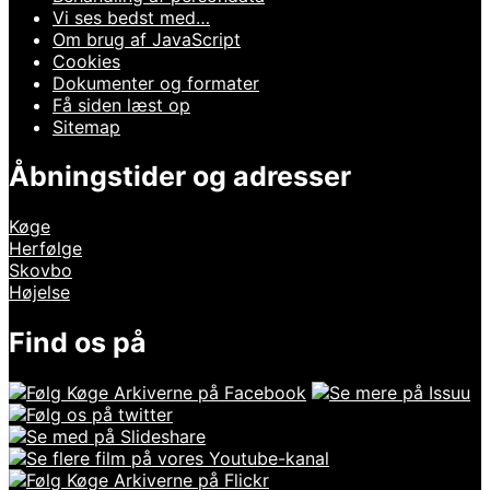
Vi ses bedst med…
Om brug af JavaScript
Cookies
Dokumenter og formater
Få siden læst op
Sitemap
Åbningstider og adresser
Køge
Herfølge
Skovbo
Højelse
Find os på