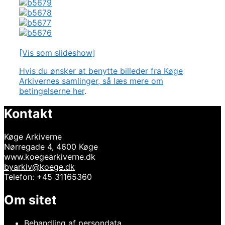
[Vis som slideshow]
Hvis du ønsker at benytte billeder fra Køge
Arkivernes samlinger, så læs mere om
betingelserne her
.
Kontakt
Køge Arkiverne
Nørregade 4, 4600 Køge
www.koegearkiverne.dk
byarkiv@koege.dk
Telefon: +45 31165360
Om sitet
Behandling af persondata