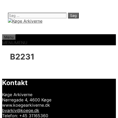
Hop
til
indhold
Søg
efter:
Menu
MENU
MENU
B2231
Kontakt
Køge Arkiverne
Nørregade 4, 4600 Køge
www.koegearkiverne.dk
byarkiv@koege.dk
Telefon: +45 31165360