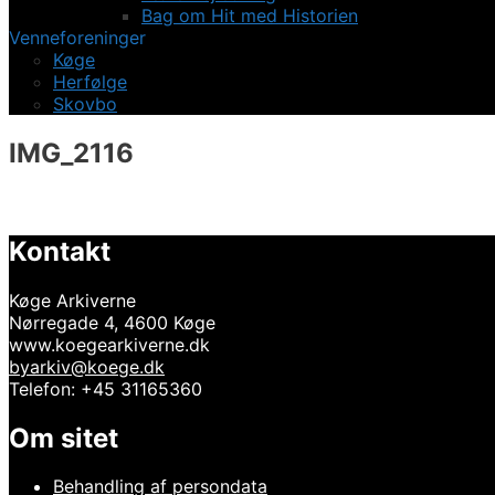
Bag om Hit med Historien
Venneforeninger
Køge
Herfølge
Skovbo
IMG_2116
Kontakt
Køge Arkiverne
Nørregade 4, 4600 Køge
www.koegearkiverne.dk
byarkiv@koege.dk
Telefon: +45 31165360
Om sitet
Behandling af persondata