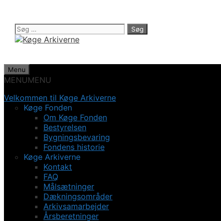
Hop
til
indhold
Søg
efter:
Menu
MENU
MENU
Velkommen til Køge Arkiverne
Køge Fonden
Om Køge Fonden
Bestyrelsen
Bygningsbevaring
Fondens historie
Køge Arkiverne
Kontakt
FAQ
Målsætninger
Dækningsområder
Arkivsamarbejder
Årsberetninger