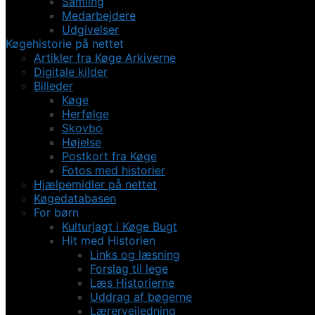
Samling
Medarbejdere
Udgivelser
Køgehistorie på nettet
Artikler fra Køge Arkiverne
Digitale kilder
Billeder
Køge
Herfølge
Skovbo
Højelse
Postkort fra Køge
Fotos med historier
Hjælpemidler på nettet
Køgedatabasen
For børn
Kulturjagt i Køge Bugt
Hit med Historien
Links og læsning
Forslag til lege
Læs Historierne
Uddrag af bøgerne
Lærervejledning