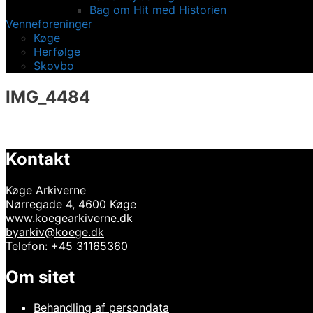
Bag om Hit med Historien
Venneforeninger
Køge
Herfølge
Skovbo
IMG_4484
Kontakt
Køge Arkiverne
Nørregade 4, 4600 Køge
www.koegearkiverne.dk
byarkiv@koege.dk
Telefon: +45 31165360
Om sitet
Behandling af persondata