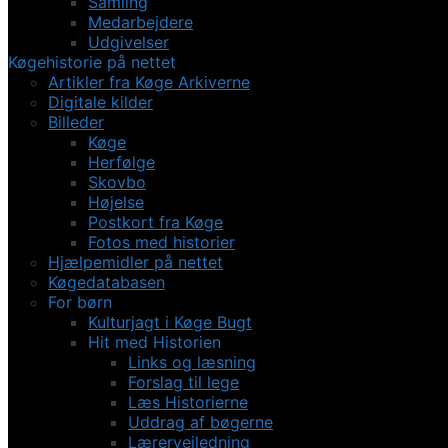
Samling
Medarbejdere
Udgivelser
Køgehistorie på nettet
Artikler fra Køge Arkiverne
Digitale kilder
Billeder
Køge
Herfølge
Skovbo
Højelse
Postkort fra Køge
Fotos med historier
Hjælpemidler på nettet
Køgedatabasen
For børn
Kulturjagt i Køge Bugt
Hit med Historien
Links og læsning
Forslag til lege
Læs Historierne
Uddrag af bøgerne
Lærervejledning