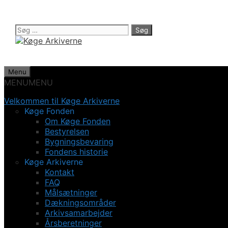
Hop
til
indhold
Søg
efter:
Menu
MENU
MENU
Velkommen til Køge Arkiverne
Køge Fonden
Om Køge Fonden
Bestyrelsen
Bygningsbevaring
Fondens historie
Køge Arkiverne
Kontakt
FAQ
Målsætninger
Dækningsområder
Arkivsamarbejder
Årsberetninger